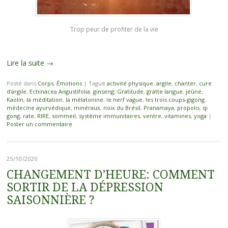
Trop peur de profiter de la vie
Lire la suite
→
Posté dans
Corps
,
Émotions
|
Tagué
activité physique
,
argile
,
chanter
,
cure
d'argile
,
Echinacea Angustifolia
,
ginseng
,
Gratitude
,
gratte langue
,
jeûne
,
Kaolin
,
la méditation
,
la mélatonine
,
le nerf vague
,
les trois coups-gigong
,
médecine ayurvédique
,
minéraux
,
noix du Brésil
,
Pranamaya
,
propolis
,
qi
gong
,
rate
,
RIRE
,
sommeil
,
système immunitaires
,
ventre
,
vitamines
,
yoga
|
Poster un commentaire
25/10/2020
CHANGEMENT D’HEURE: COMMENT
SORTIR DE LA DÉPRESSION
SAISONNIÈRE ?