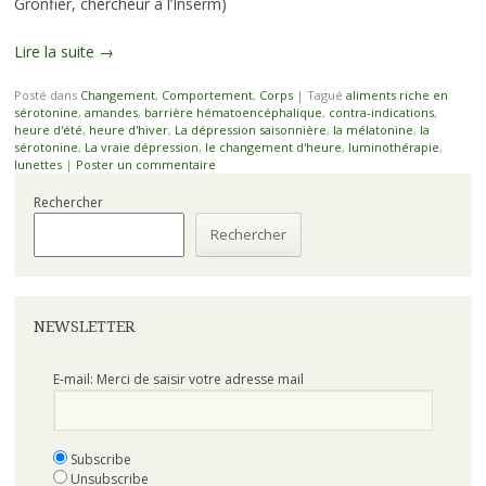
Gronfier, chercheur à l’Inserm)
Lire la suite
→
Posté dans
Changement
,
Comportement
,
Corps
|
Tagué
aliments riche en
sérotonine
,
amandes
,
barrière hématoencéphalique
,
contra-indications
,
heure d'été
,
heure d'hiver
,
La dépression saisonnière
,
la mélatonine
,
la
sérotonine
,
La vraie dépression
,
le changement d'heure
,
luminothérapie
,
lunettes
|
Poster un commentaire
Rechercher
Rechercher
NEWSLETTER
E-mail: Merci de saisir votre adresse mail
Subscribe
Unsubscribe