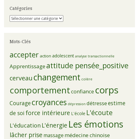
Catégories
Catégories
Mots-Clés
accepter
adolescent
action
analyse transactionnelle
attitude pensée_positive
Apprentissage
changement
cerveau
colère
corps
comportement
confiance
croyances
Courage
estime
détresse
dépression
L'écoute
force intérieure
de soi
L'école
Les émotions
L'énergie
L'éducation
lâcher prise
médecine chinoise
massage