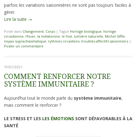
parfois les variations saisonnières ne sont pas toujours faciles à
gérer.
Lire la suite
→
Posté dans
Changement
,
Corps
|
Tagué
Horloge biologique
,
horloge
circadienne
,
l'hiver
,
la mélatonine
,
le foie
,
lumière naturelle
,
Michel Siffle
,
noyau suprachiasmatique
,
rythmes circadiens
,
troubles affectifs saisonniers
|
Poster un commentaire
19/02/2021
COMMENT RENFORCER NOTRE
SYSTÈME IMMUNITAIRE ?
Aujourd’hui tout le monde parle du
système immunitaire
,
mais comment le renforcer ?
LE STRESS ET LES
LES ÉMOTIONS
SONT DÉFAVORABLES À LA
SANTÉ