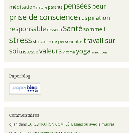
pensées
peur
méditation
parents
nature
prise de conscience
respiration
Santé
responsable
sommeil
ressenti
stress
travail sur
structure de personnalité
soi
valeurs
yoga
tristesse
victime
émotions
Paperblog
Commentaires
djian
dans
LA RESPIRATION COMPLÈTE (sans ou avec la mudra)