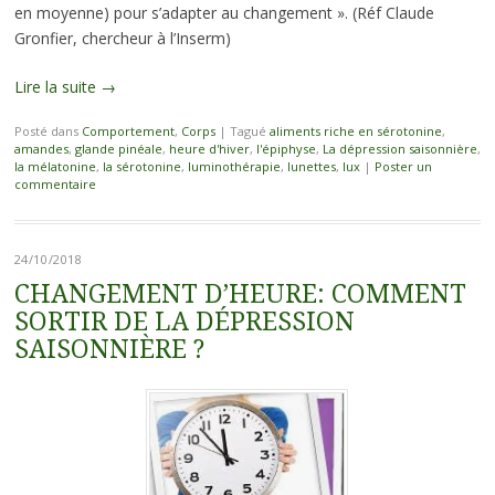
en moyenne) pour s’adapter au changement ». (Réf Claude
Gronfier, chercheur à l’Inserm)
Lire la suite
→
Posté dans
Comportement
,
Corps
|
Tagué
aliments riche en sérotonine
,
amandes
,
glande pinéale
,
heure d'hiver
,
l'épiphyse
,
La dépression saisonnière
,
la mélatonine
,
la sérotonine
,
luminothérapie
,
lunettes
,
lux
|
Poster un
commentaire
24/10/2018
CHANGEMENT D’HEURE: COMMENT
SORTIR DE LA DÉPRESSION
SAISONNIÈRE ?