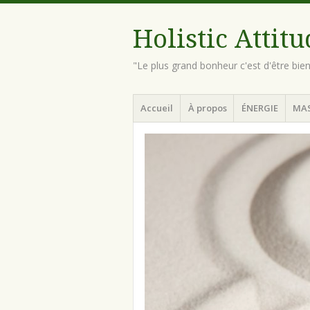
Holistic Attit
"Le plus grand bonheur c'est d'être bie
Menu
Aller
Accueil
À propos
ÉNERGIE
MA
au
contenu
principal