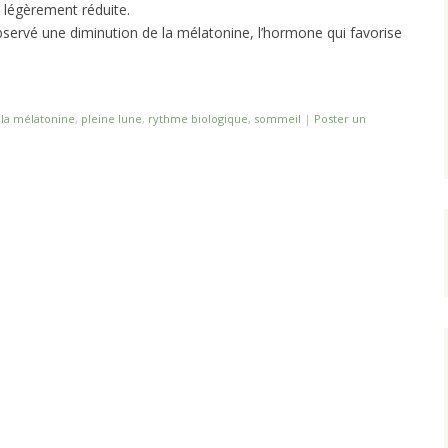
 légèrement réduite.
ervé une diminution de la mélatonine, l’hormone qui favorise
é
la mélatonine
,
pleine lune
,
rythme biologique
,
sommeil
|
Poster un