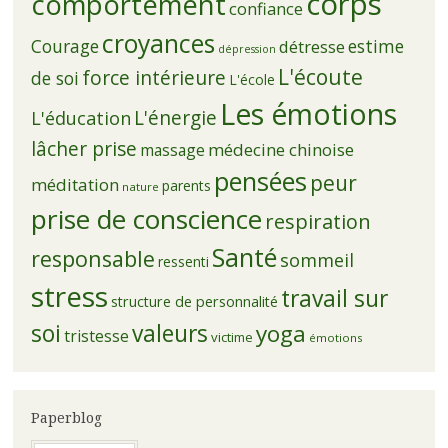
corps
comportement
confiance
croyances
Courage
estime
détresse
dépression
L'écoute
force intérieure
de soi
L'école
Les émotions
L'énergie
L'éducation
lâcher prise
médecine chinoise
massage
pensées
peur
méditation
parents
nature
prise de conscience
respiration
Santé
responsable
sommeil
ressenti
stress
travail sur
structure de personnalité
soi
valeurs
yoga
tristesse
victime
émotions
Paperblog