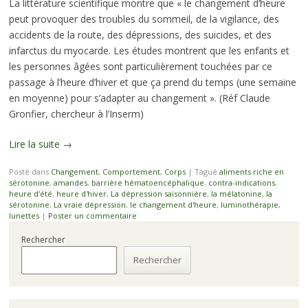
La littérature scientifique montre que « le changement d’heure
peut provoquer des troubles du sommeil, de la vigilance, des
accidents de la route, des dépressions, des suicides, et des
infarctus du myocarde. Les études montrent que les enfants et
les personnes âgées sont particulièrement touchées par ce
passage à l’heure d’hiver et que ça prend du temps (une semaine
en moyenne) pour s’adapter au changement ». (Réf Claude
Gronfier, chercheur à l’Inserm)
Lire la suite
→
Posté dans
Changement
,
Comportement
,
Corps
|
Tagué
aliments riche en
sérotonine
,
amandes
,
barrière hématoencéphalique
,
contra-indications
,
heure d'été
,
heure d'hiver
,
La dépression saisonnière
,
la mélatonine
,
la
sérotonine
,
La vraie dépression
,
le changement d'heure
,
luminothérapie
,
lunettes
|
Poster un commentaire
Rechercher
Rechercher