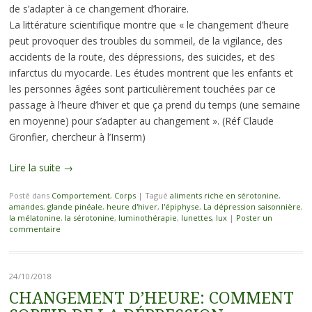
de s’adapter à ce changement d’horaire.
La littérature scientifique montre que « le changement d’heure
peut provoquer des troubles du sommeil, de la vigilance, des
accidents de la route, des dépressions, des suicides, et des
infarctus du myocarde. Les études montrent que les enfants et
les personnes âgées sont particulièrement touchées par ce
passage à l’heure d’hiver et que ça prend du temps (une semaine
en moyenne) pour s’adapter au changement ». (Réf Claude
Gronfier, chercheur à l’Inserm)
Lire la suite
→
Posté dans
Comportement
,
Corps
|
Tagué
aliments riche en sérotonine
,
amandes
,
glande pinéale
,
heure d'hiver
,
l'épiphyse
,
La dépression saisonnière
,
la mélatonine
,
la sérotonine
,
luminothérapie
,
lunettes
,
lux
|
Poster un
commentaire
24/10/2018
CHANGEMENT D’HEURE: COMMENT