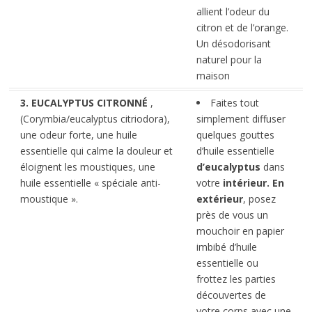
allient l’odeur du
citron et de l’orange.
Un désodorisant
naturel pour la
maison
3. EUCALYPTUS CITRONNÉ
,
Faites tout
(Corymbia/eucalyptus citriodora),
simplement diffuser
une odeur forte, une huile
quelques gouttes
essentielle qui calme la douleur et
d’huile essentielle
éloignent les moustiques, une
d’eucalyptus
dans
huile essentielle « spéciale anti-
votre
intérieur.
En
moustique ».
extérieur
, posez
près de vous un
mouchoir en papier
imbibé d’huile
essentielle ou
frottez les parties
découvertes de
votre corps avec une