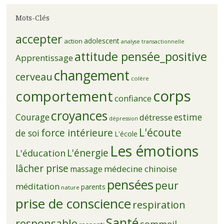
Mots-Clés
accepter
adolescent
action
analyse transactionnelle
attitude pensée_positive
Apprentissage
changement
cerveau
colère
corps
comportement
confiance
croyances
Courage
estime
détresse
dépression
L'écoute
force intérieure
de soi
L'école
Les émotions
L'énergie
L'éducation
lâcher prise
médecine chinoise
massage
pensées
peur
méditation
parents
nature
prise de conscience
respiration
Santé
responsable
sommeil