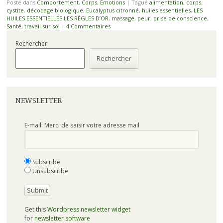
Posté dans
Comportement
,
Corps
,
Émotions
|
Tagué
alimentation
,
corps
,
cystite
,
décodage biologique
,
Eucalyptus citronné
,
huiles essentielles
,
LES
HUILES ESSENTIELLES LES RÈGLES D’OR
,
massage
,
peur
,
prise de conscience
,
Santé
,
travail sur soi
|
4 Commentaires
Rechercher
Rechercher
NEWSLETTER
E-mail: Merci de saisir votre adresse mail
Subscribe
Unsubscribe
Get this
Wordpress newsletter widget
for
newsletter software