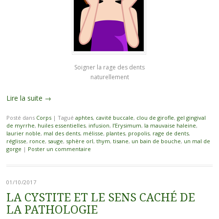
Soigner la rage des dents
naturellement
Lire la suite
→
Posté dans
Corps
|
Tagué
aphtes
,
cavité buccale
,
clou de girofle
,
gel gingival
de myrrhe
,
huiles essentielles
,
infusion
,
l’Erysimum
,
la mauvaise haleine
,
laurier noble
,
mal des dents
,
mélisse
,
plantes
,
propolis
,
rage de dents
,
réglisse
,
ronce
,
sauge
,
sphère orl
,
thym
,
tisane
,
un bain de bouche
,
un mal de
gorge
|
Poster un commentaire
01/10/2017
LA CYSTITE ET LE SENS CACHÉ DE
LA PATHOLOGIE