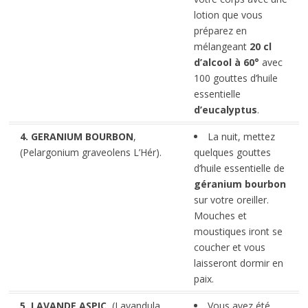
lotion que vous
préparez en
mélangeant
20 cl
d’alcool à 60°
avec
100 gouttes d’huile
essentielle
d’eucalyptus
.
4. GERANIUM BOURBON
,
La nuit, mettez
(Pelargonium graveolens L’Hér).
quelques gouttes
d’huile essentielle de
géranium bourbon
sur votre oreiller.
Mouches et
moustiques iront se
coucher et vous
laisseront dormir en
paix.
5. LAVANDE ASPIC
, (Lavandula
Vous avez été