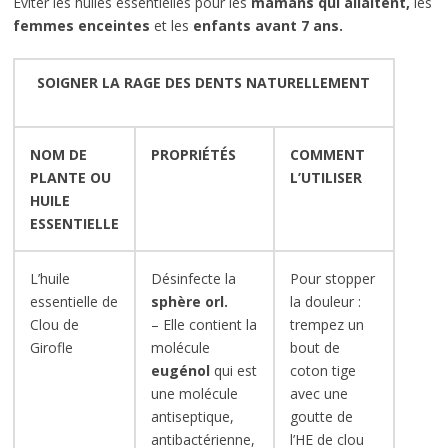
Eviter les huiles essentielles pour les
mamans qui allaitent,
les
femmes enceintes
et les
enfants avant 7 ans.
SOIGNER LA RAGE DES DENTS NATURELLEMENT
NOM DE
PROPRIÉTÉS
COMMENT
PLANTE OU
L’UTILISER
HUILE
ESSENTIELLE
L’huile
Désinfecte la
Pour stopper
essentielle de
sphère orl.
la douleur :
Clou de
– Elle contient la
trempez un
Girofle
molécule
bout de
eugénol
qui est
coton tige
une molécule
avec une
antiseptique,
goutte de
antibactérienne,
l’HE de clou