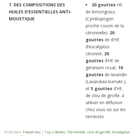
7. DES COMPOSITIONS DES
20 gouttes
HE
HUILES D’ESSENTIELLES ANTI-
de lemongrass,
MOUSTIQUE
(Cymbopogon
proche cousin de la
citronnelle).
20
gouttes
de d’HE
d’eucalyptus
citronné,
20
gouttes
d’HE de
géranium rosat,
10
gouttes
de lavandin
(Lavandula burnatii ),
et
5 gouttes
d’HE
de clou de girofle. à
utiliser en diffusion
chez vous où sur les
terrasses.
Posté dans
Travail lieu
|
Tagué
Basilic
,
Citronnelle
,
clou de girofle
,
Eucalyptus