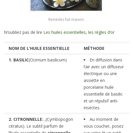
Remèdes fait maison.
N’oubliez pas de lire
Les huiles essentielles, les règles d’or
NOM DE L’HUILE ESSENTIELLE
MÉTHODE
1. BASILIC
(Ocimum basilicum)
En diffusion dans
l’air avec un diffuseur
électrique ou une
assiette en
porcelaine huile
essentielle de basilic
et un répulsif anti-
insectes.
2. CITRONNELLE:
,(Cymbopogon
Au moment de
citratus). Le subtil parfum de
vous coucher, posez
l’huile essentielle de
citronnelle
sur votre lit un petit