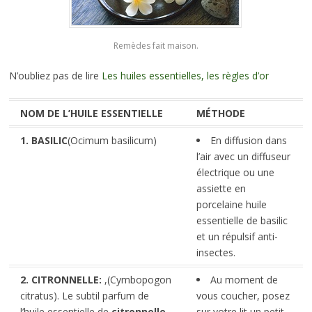
Remèdes fait maison.
N’oubliez pas de lire
Les huiles essentielles, les règles d’or
NOM DE L’HUILE ESSENTIELLE
MÉTHODE
1. BASILIC
(Ocimum basilicum)
En diffusion dans
l’air avec un diffuseur
électrique ou une
assiette en
porcelaine huile
essentielle de basilic
et un répulsif anti-
insectes.
2. CITRONNELLE:
,(Cymbopogon
Au moment de
citratus). Le subtil parfum de
vous coucher, posez
l’huile essentielle de
citronnelle
sur votre lit un petit