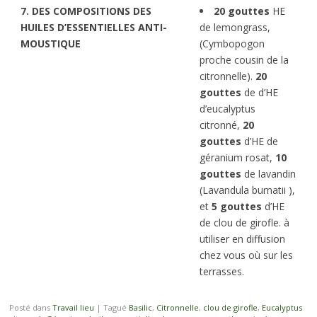
7. DES COMPOSITIONS DES
20 gouttes
HE
HUILES D’ESSENTIELLES ANTI-
de lemongrass,
MOUSTIQUE
(Cymbopogon
proche cousin de la
citronnelle).
20
gouttes
de d’HE
d’eucalyptus
citronné,
20
gouttes
d’HE de
géranium rosat,
10
gouttes
de lavandin
(Lavandula burnatii ),
et
5 gouttes
d’HE
de clou de girofle. à
utiliser en diffusion
chez vous où sur les
terrasses.
Posté dans
Travail lieu
|
Tagué
Basilic
,
Citronnelle
,
clou de girofle
,
Eucalyptus