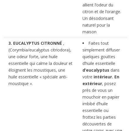
allient l’odeur du
citron et de l’orange.
Un désodorisant
naturel pour la
maison
3. EUCALYPTUS CITRONNÉ
,
Faites tout
(Corymbia/eucalyptus citriodora),
simplement diffuser
une odeur forte, une huile
quelques gouttes
essentielle qui calme la douleur et
d’huile essentielle
éloignent les moustiques, une
d’eucalyptus
dans
huile essentielle « spéciale anti-
votre
intérieur.
En
moustique ».
extérieur
, posez
près de vous un
mouchoir en papier
imbibé d’huile
essentielle ou
frottez les parties
découvertes de
votre corps avec une