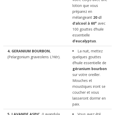
lotion que vous
préparez en
mélangeant
20 cl
d’alcool à 60°
avec
100 gouttes d’huile
essentielle
d’eucalyptus
.
4. GERANIUM BOURBON
,
La nuit, mettez
(Pelargonium graveolens L’Hér).
quelques gouttes
d’huile essentielle de
géranium bourbon
sur votre oreiller.
Mouches et
moustiques iront se
coucher et vous
laisseront dormir en
paix.
5. LAVANDE ASPIC
, (Lavandula
Vous avez été