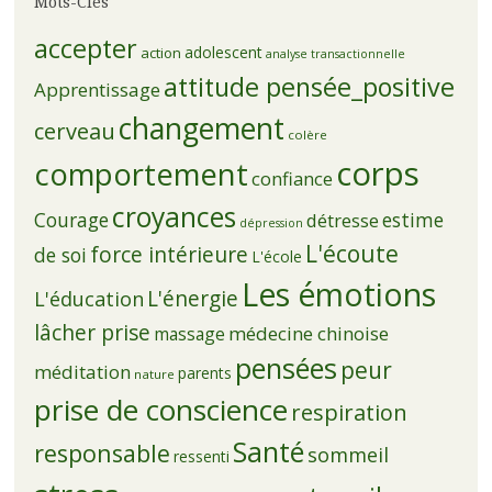
Mots-Clés
accepter
adolescent
action
analyse transactionnelle
attitude pensée_positive
Apprentissage
changement
cerveau
colère
corps
comportement
confiance
croyances
Courage
estime
détresse
dépression
L'écoute
force intérieure
de soi
L'école
Les émotions
L'énergie
L'éducation
lâcher prise
médecine chinoise
massage
pensées
peur
méditation
parents
nature
prise de conscience
respiration
Santé
responsable
sommeil
ressenti