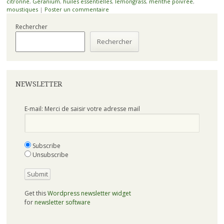
citronné
,
Géranium
,
huiles essentielles
,
lemongrass
,
menthe poivrée
,
moustiques
|
Poster un commentaire
Rechercher
Rechercher
NEWSLETTER
E-mail: Merci de saisir votre adresse mail
Subscribe
Unsubscribe
Get this
Wordpress newsletter widget
for
newsletter software