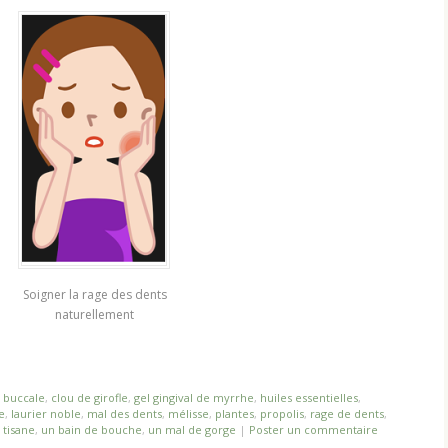
Soigner la rage des dents
naturellement
é buccale
,
clou de girofle
,
gel gingival de myrrhe
,
huiles essentielles
,
e
,
laurier noble
,
mal des dents
,
mélisse
,
plantes
,
propolis
,
rage de dents
,
,
tisane
,
un bain de bouche
,
un mal de gorge
|
Poster un commentaire