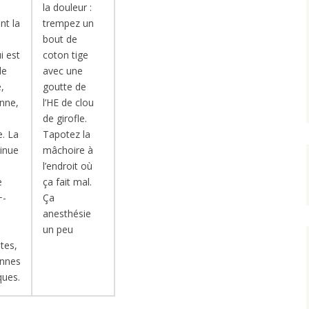
la douleur :
nt la
trempez un
bout de
i est
coton tige
le
avec une
,
goutte de
enne,
l’HE de clou
de girofle.
e. La
Tapotez la
inue
mâchoire à
l’endroit où
e
ça fait mal.
+-
Ça
anesthésie
un peu
tes,
ennes
ques.