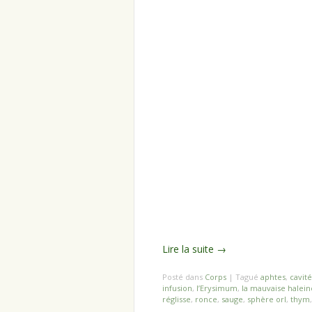
Lire la suite
→
Posté dans
Corps
|
Tagué
aphtes
,
cavit
infusion
,
l’Erysimum
,
la mauvaise halein
réglisse
,
ronce
,
sauge
,
sphère orl
,
thym