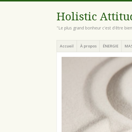
Holistic Attit
"Le plus grand bonheur c'est d'être bie
Menu
Aller
Accueil
À propos
ÉNERGIE
MA
au
contenu
principal