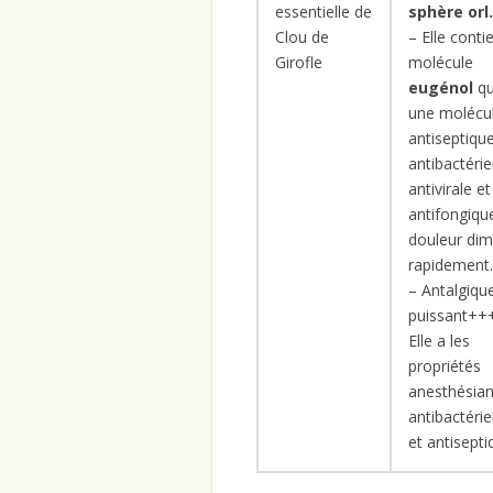
essentielle de
sphère orl.
Clou de
– Elle contie
Girofle
molécule
eugénol
qu
une molécu
antiseptique
antibactéri
antivirale et
antifongiqu
douleur dim
rapidement.
– Antalgiqu
puissant++
Elle a les
propriétés
anesthésian
antibactéri
et antisepti