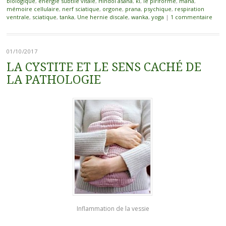
biologique
,
énergie subtile vitale
,
Hindol asana
,
ki
,
le piriforme
,
mana
,
mémoire cellulaire
,
nerf sciatique
,
orgone
,
prana
,
psychique
,
respiration
ventrale
,
sciatique
,
tanka
,
Une hernie discale
,
wanka
,
yoga
|
1 commentaire
01/10/2017
LA CYSTITE ET LE SENS CACHÉ DE
LA PATHOLOGIE
Inflammation de la vessie