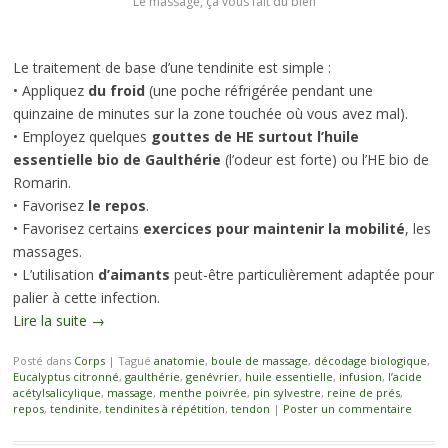
Le massage, ça vous fait du bien
Le traitement de base d’une tendinite est simple :
• Appliquez
du froid
(une poche réfrigérée pendant une
quinzaine de minutes sur la zone touchée où vous avez mal).
• Employez quelques
gouttes de HE surtout l’huile
essentielle bio de Gaulthérie
(l’odeur est forte) ou l’HE bio de
Romarin.
• Favorisez
le repos
.
• Favorisez certains
exercices pour maintenir la mobilité
, les
massages.
• L’utilisation
d’aimants
peut-être particulièrement adaptée pour
palier à cette infection.
Lire la suite
→
Posté dans
Corps
|
Tagué
anatomie
,
boule de massage
,
décodage biologique
,
Eucalyptus citronné
,
gaulthérie
,
genévrier
,
huile essentielle
,
infusion
,
l’acide
acétylsalicylique
,
massage
,
menthe poivrée
,
pin sylvestre
,
reine de prés
,
repos
,
tendinite
,
tendinites à répétition
,
tendon
|
Poster un commentaire