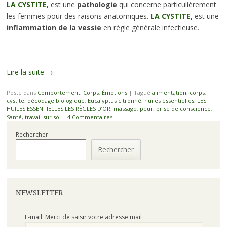
LA CYSTITE,
est une
pathologie
qui concerne particulièrement
les femmes pour des raisons anatomiques.
LA CYSTITE,
est une
inflammation de la vessie
en règle générale infectieuse.
Lire la suite
→
Posté dans
Comportement
,
Corps
,
Émotions
|
Tagué
alimentation
,
corps
,
cystite
,
décodage biologique
,
Eucalyptus citronné
,
huiles essentielles
,
LES
HUILES ESSENTIELLES LES RÈGLES D’OR
,
massage
,
peur
,
prise de conscience
,
Santé
,
travail sur soi
|
4 Commentaires
Rechercher
Rechercher
NEWSLETTER
E-mail: Merci de saisir votre adresse mail