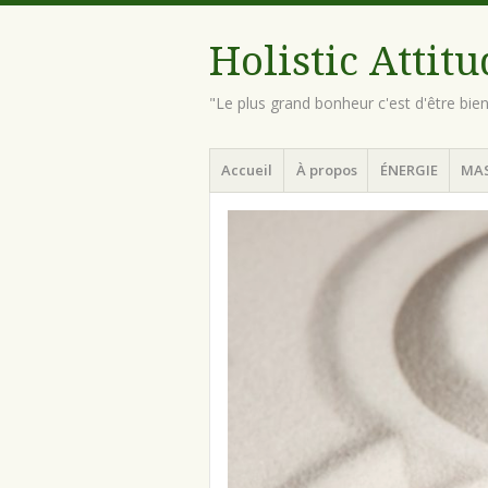
Holistic Attit
"Le plus grand bonheur c'est d'être bie
Menu
Aller
Accueil
À propos
ÉNERGIE
MA
au
contenu
principal