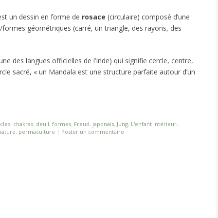
 est un dessin en forme de
rosace
(circulaire) composé d’une
s/formes géométriques (carré, un triangle, des rayons, des
e des langues officielles de l’Inde) qui signifie cercle, centre,
cle sacré, « un Mandala est une structure parfaite autour d’un
cles
,
chakras
,
deuil
,
formes
,
Freud
,
japonais
,
Jung
,
L'enfant intérieur
,
nature
,
permaculture
|
Poster un commentaire