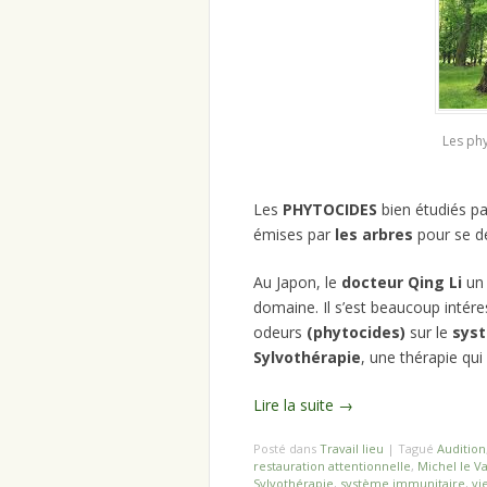
Les phy
Les
PHYTOCIDES
bien étudiés pa
émises par
les arbres
pour se dé
Au Japon, le
docteur Qing Li
un
domaine. Il s’est beaucoup intér
odeurs
(phytocides)
sur le
syst
Sylvothérapie
, une thérapie qui 
Lire la suite
→
Posté dans
Travail lieu
|
Tagué
Audition
restauration attentionnelle
,
Michel le 
Sylvothérapie
,
système immunitaire
,
vi