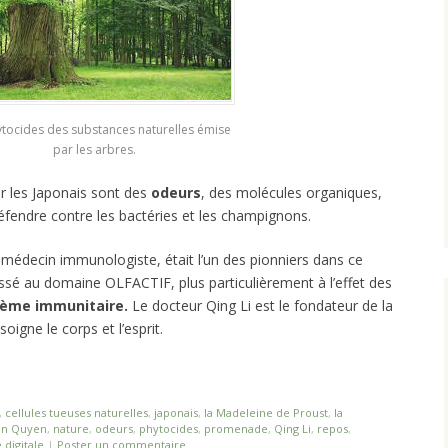
tocides des substances naturelles émise
par les arbres.
r les Japonais sont des
odeurs
, des molécules organiques,
fendre contre les bactéries et les champignons.
 médecin immunologiste, était l’un des pionniers dans ce
essé au domaine OLFACTIF, plus particulièrement à l’effet des
ème immunitaire.
Le docteur Qing Li est le fondateur de la
soigne le corps et l’esprit.
,
cellules tueuses naturelles
,
japonais
,
la Madeleine de Proust
,
la
Van Quyen
,
nature
,
odeurs
,
phytocides
,
promenade
,
Qing Li
,
repos
,
e digitale
|
Poster un commentaire