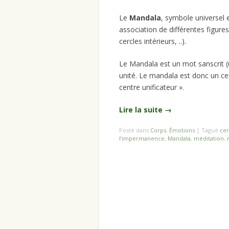
Le
Mandala
, symbole universel
association de différentes figure
cercles intérieurs, ..).
Le Mandala est un mot sanscrit (un
unité. Le mandala est donc un cer
centre unificateur ».
Lire la suite
→
Posté dans
Corps
,
Émotions
|
Tagué
cer
l’impermanence
,
Mandala
,
méditation
,