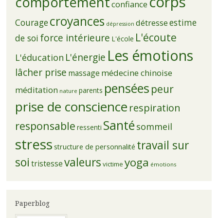
corps
comportement
confiance
croyances
Courage
estime
détresse
dépression
L'écoute
force intérieure
de soi
L'école
Les émotions
L'énergie
L'éducation
lâcher prise
médecine chinoise
massage
pensées
peur
méditation
parents
nature
prise de conscience
respiration
Santé
responsable
sommeil
ressenti
stress
travail sur
structure de personnalité
soi
valeurs
yoga
tristesse
victime
émotions
Paperblog