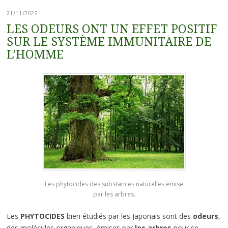
21/11/2022
LES ODEURS ONT UN EFFET POSITIF
SUR LE SYSTÈME IMMUNITAIRE DE
L’HOMME
Les phytocides des substances naturelles émise
par les arbres.
Les
PHYTOCIDES
bien étudiés par les Japonais sont des
odeurs
,
des molécules organiques, émises par
les arbres
pour se