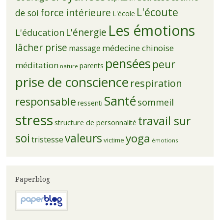
L'écoute
force intérieure
de soi
L'école
Les émotions
L'énergie
L'éducation
lâcher prise
médecine chinoise
massage
pensées
peur
méditation
parents
nature
prise de conscience
respiration
Santé
responsable
sommeil
ressenti
stress
travail sur
structure de personnalité
soi
valeurs
yoga
tristesse
victime
émotions
Paperblog