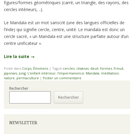
figures/formes géométriques (carré, un triangle, des rayons, des
cercles intérieurs, ..).
Le Mandala est un mot sanscrit (une des langues officielles de
l’Inde) qui signifie cercle, centre, unité. Le mandala est donc un
cercle sacré, « un Mandala est une structure parfaite autour d’un
centre unificateur ».
Lire la suite
→
Posté dans
Corps
,
Émotions
|
Tagué
cercles
,
chakras
,
deuil
,
formes
,
Freud
,
japonais
,
Jung
,
L'enfant intérieur
,
l’impermanence
,
Mandala
,
méditation
,
nature
,
permaculture
|
Poster un commentaire
Rechercher
Rechercher
NEWSLETTER