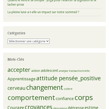
Quand le ventre se bloque : yoga pour relancer la digestion et le
lacher-prise
La pleine lune a-t-elle un impact sur notre sommeil ?
Catégories
Catégories
Mots-Clés
accepter
adolescent
action
analyse transactionnelle
attitude pensée_positive
Apprentissage
changement
cerveau
colère
corps
comportement
confiance
croyances
Courage
estime
détresse
dépression