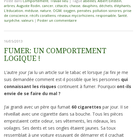
Posté dans
Comportement
,
Travail lieu
|
Tagué
abeilles
,
Albert Einstein
,
arbres
,
Auguste Rodin
,
cancer
,
cétacés
,
chasse
,
dauphins
,
déchets
,
éléphants
,
L'éducation
,
méduse
,
nature
,
OGM
,
oxygen
,
pensées
,
pollution sonores
,
prise
de conscience
,
récifs coralliens
,
réseaux mycorhiziens
,
responsable
,
Santé
,
surpêche
,
valeurs
|
Poster un commentaire
16/05/2013
FUMER: UN COMPORTEMENT
LOGIQUE !
L’autre jour j’ai lu un article sur le tabac et lorsque j’ai fini je me
suis demandée comment est-il possible que les personnes
qui
connaissant les risques
continuent à fumer. Pourquoi
ont-ils
envie de se faire du mal ?
J’ai grandi avec un père qui fumait
60 cigarettes
par jour. II se
réveillait avec une cigarette dans sa bouche. Tous les pièces
empestaient cette odeur, ses vêtements, les rideaux, les
voilages. Ses dents et ses ongles étaient jaunes. Sa toux
ressemblait à une voiture essayant de démarrer et il crachait