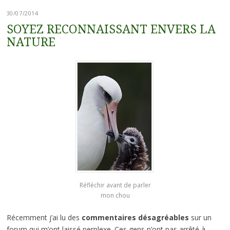
30/07/2014
SOYEZ RECONNAISSANT ENVERS LA
NATURE
Réfléchir avant de parler
mon chou
Récemment j’ai lu des
commentaires désagréables
sur un
forum qui m’ont laissé perplexe. Ces gens n’ont pas arrêté à