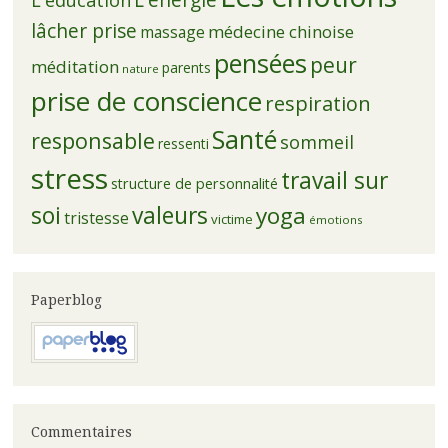
L'énergie
L'éducation
lâcher prise
médecine chinoise
massage
pensées
peur
méditation
parents
nature
prise de conscience
respiration
Santé
responsable
sommeil
ressenti
stress
travail sur
structure de personnalité
soi
valeurs
yoga
tristesse
victime
émotions
Paperblog
Commentaires