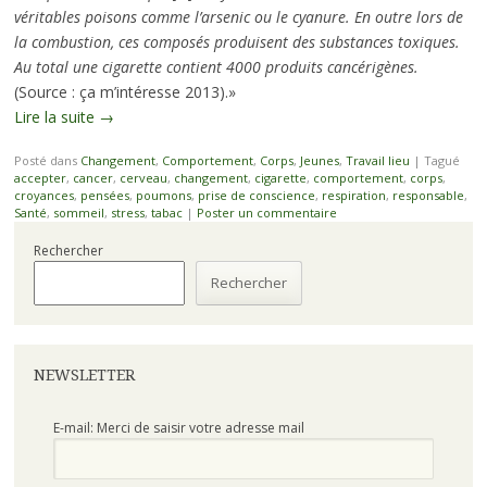
véritables poisons comme l’arsenic ou le cyanure. En outre lors de
la combustion, ces composés produisent des substances toxiques.
Au total une cigarette contient 4000 produits cancérigènes.
(Source : ça m’intéresse 2013).»
Lire la suite
→
Posté dans
Changement
,
Comportement
,
Corps
,
Jeunes
,
Travail lieu
|
Tagué
accepter
,
cancer
,
cerveau
,
changement
,
cigarette
,
comportement
,
corps
,
croyances
,
pensées
,
poumons
,
prise de conscience
,
respiration
,
responsable
,
Santé
,
sommeil
,
stress
,
tabac
|
Poster un commentaire
Rechercher
Rechercher
NEWSLETTER
E-mail: Merci de saisir votre adresse mail