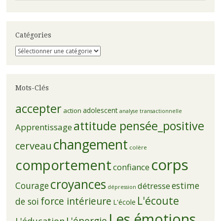
Catégories
Catégories
Mots-Clés
accepter
adolescent
action
analyse transactionnelle
attitude pensée_positive
Apprentissage
changement
cerveau
colère
corps
comportement
confiance
croyances
Courage
estime
détresse
dépression
L'écoute
force intérieure
de soi
L'école
Les émotions