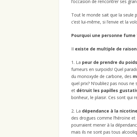
l’occasion de rencontrer ses gran
Tout le monde sait que la seule p
c’est lui-même, si l’envie et la vol
Pourquoi une personne fume 
II
existe de multiple de raisons
1. La
peur de prendre du poid
fumeurs en surpoids! Quel parad
du monoxyde de carbone, des
mé
quel prix? N’oubliez pas nous ne
et
détruit les papilles gustati
bonheur, le plaisir. Ces sont qui
2. La
dépendance à la nicotin
des drogues comme l’héroïne et d
pourraient mener à la dépendanc
mais ils ne sont pas tous alcooli