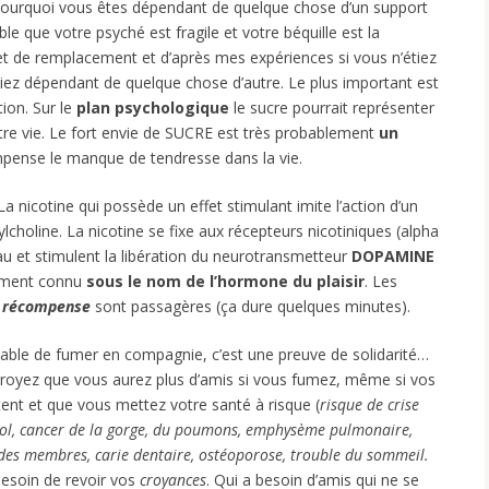
pourquoi vous êtes dépendant de quelque chose d’un support
le que votre psyché est fragile et votre béquille est la
jet de remplacement et d’après mes expériences si vous n’étiez
ez dépendant de quelque chose d’autre. Le plus important est
ion. Sur le
plan psychologique
le sucre pourrait représenter
re vie. Le fort envie de SUCRE est très probablement
un
pense le manque de tendresse dans la vie.
La nicotine qui possède un effet stimulant imite l’action d’un
lcholine. La nicotine se fixe aux récepteurs nicotiniques (alpha
eau et stimulent la libération du neurotransmetteur
DOPAMINE
ement connu
sous le nom de l’hormone du plaisir
. Les
e récompense
sont passagères (ça dure quelques minutes).
réable de fumer en compagnie, c’est une preuve de solidarité…
royez que vous aurez plus d’amis si vous fumez, même si vos
nt et que vous mettez votre santé à risque (
risque de crise
érol, cancer de la gorge, du poumons, emphysème pulmonaire,
des membres, carie dentaire, ostéoporose, trouble du sommeil.
besoin de revoir vos
croyances
. Qui a besoin d’amis qui ne se