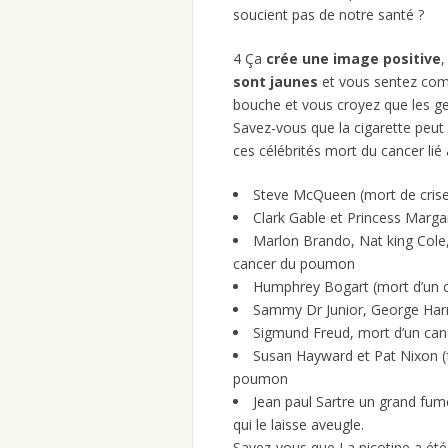
soucient pas de notre santé ?
4 Ça
crée une image positive
,
sont jaunes
et vous sentez c
bouche et vous croyez que les g
Savez-vous que la cigarette peut
ces célébrités mort du cancer li
Steve McQueen (mort de crise
Clark Gable et Princess Marga
Marlon Brando, Nat king Cole,
cancer du poumon
Humphrey Bogart (mort d’un 
Sammy Dr Junior, George Harr
Sigmund Freud, mort d’un can
Susan Hayward et Pat Nixon (
poumon
Jean paul Sartre un grand fum
qui le laisse aveugle.
Savez-vous que La nicotine a ét