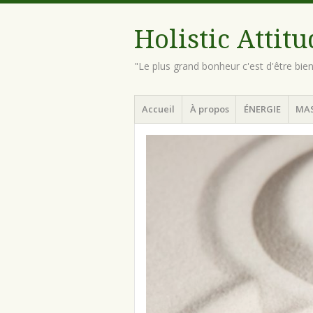
Holistic Attit
"Le plus grand bonheur c'est d'être bie
Menu
Aller
Accueil
À propos
ÉNERGIE
MA
au
contenu
principal