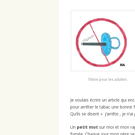
Tétine pour les adultes
Je voulais écrire un article qui 
pour arrêter le tabac une bonne 
Qu’ils se disent « j’arrête , je n’
Un
petit mot
sur moi et mon rap
fumée. Chaque jour mon père se ré