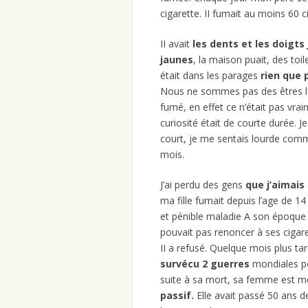
cigarette. II fumait au moins 60 c
II avait
les dents et les doigts
jaunes
, la maison puait, des toi
était dans les parages
rien que p
Nous ne sommes pas des êtres logi
fumé, en effet ce n’était pas vr
curiosité était de courte durée. J
court, je me sentais lourde comme
mois.
J’ai perdu des gens
que j’aimais
ma fille fumait depuis l’age de 14 
et pénible maladie A son époque il
pouvait pas renoncer à ses ciga
II a refusé. Quelque mois plus tard
survécu 2 guerres
mondiales p
suite à sa mort, sa femme est 
passif.
Elle avait passé 50 ans d