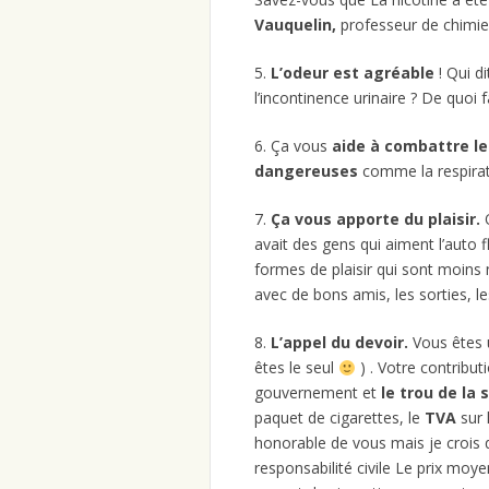
Vauquelin,
professeur de chimie 
5.
L’odeur est agréable
! Qui d
l’incontinence urinaire ? De quoi fa
6. Ça vous
aide à combattre le
dangereuses
comme la respirati
7.
Ça vous apporte du plaisir.
avait des gens qui aiment l’auto f
formes de plaisir qui sont moins 
avec de bons amis, les sorties, l
8.
L’appel du devoir.
Vous êtes 
êtes le seul
) . Votre contribut
gouvernement et
le trou de la 
paquet de cigarettes, le
TVA
sur 
honorable de vous mais je crois
responsabilité civile Le prix moy