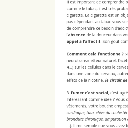
II est important de comprendre 
comme le tabac, il est très probab
cigarette. La cigarette est un ob
pas dépendant au tabac vous seri
de comprendre ce besoin d’addict
l’
absence
de la douceur dans vot
appel à l’affectif
. Son goût com
Comment cela fonctionne ?
:-
neurotransmetteur naturel, l’acéty
4…) sur les cellules dans le cerv
dans une zone du cerveau, autr
effets de la nicotine,
le circuit d
3.
Fumer c’est social
, c’est ag
Intéressant comme idée ? Vous c
vêtements, votre bouche empeste
cardiaque, taux élève du cholest
bronchite chronique, amputation 
…). II me semble que vous avez 