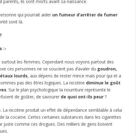
d parents, ils sont morts avant sa naissance.
ersonne qui pourrait aider
un fumeur d’arrêter de fumer
onté sont là.
?
 :-
s
surtout les femmes. Cependant nous voyons partout des
oxe ces personnes ne se soucient pas d’avaler du
goudron,
taux lourds
, aux dépens de rester mince mais pour qui et a
 sommes pas des êtres logiques. La nicotine
diminue le goût
ves
. Sur le plan psychologique la nourriture représente le
 refusent de goûter, de savourer
de quoi ont-ils peur
?
e
. La nicotine produit un effet de dépendance semblable à celui
e la cocaïne. Certes certaines substances dans les cigarettes
e juste comme ces drogues. Des milliers de gens boivent
ques.