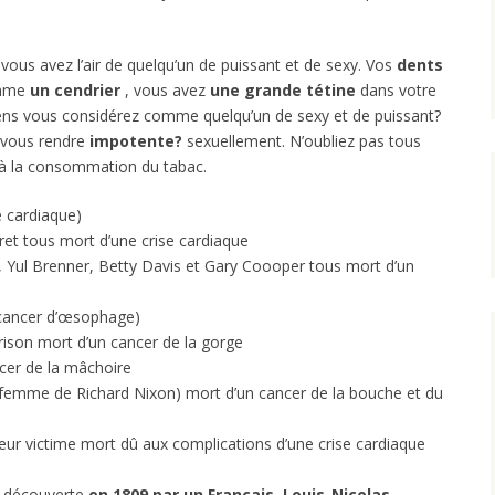
 vous avez l’air de quelqu’un de puissant et de sexy. Vos
dents
omme
un cendrier
, vous avez
une grande tétine
dans votre
ens vous considérez comme quelqu’un de sexy et de puissant?
 vous rendre
impotente?
sexuellement. N’oubliez pas tous
é à la consommation du tabac.
 cardiaque)
ret tous mort d’une crise cardiaque
 Yul Brenner, Betty Davis et Gary Coooper tous mort d’un
cancer d’œsophage)
ison mort d’un cancer de la gorge
cer de la mâchoire
femme de Richard Nixon) mort d’un cancer de la bouche et du
eur victime mort dû aux complications d’une crise cardiaque
é découverte
en 1809 par un Français, Louis-Nicolas