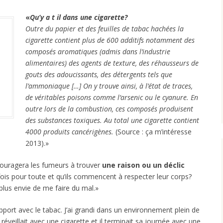
«
Qu’y a t il dans une cigarette?
Outre du papier et des feuilles de tabac hachées la
cigarette contient plus de 600 additifs notamment des
composés aromatiques (admis dans l’industrie
alimentaires) des agents de texture, des réhausseurs de
gouts des adoucissants, des détergents tels que
l’ammoniaque […] On y trouve ainsi, à l’état de traces,
de véritables poisons comme l’arsenic ou le cyanure. En
outre lors de la combustion, ces composés produisent
des substances toxiques. Au total une cigarette contient
4000 produits cancérigènes.
(Source : ça m’intéresse
2013).»
encouragera les fumeurs à trouver
une raison ou un déclic
fois pour toute et qu’ils commencent à respecter leur corps?
ai plus envie de me faire du mal.»
port avec le tabac. J’ai grandi dans un environnement plein de
veillait avec une cigarette et il terminait sa journée avec une