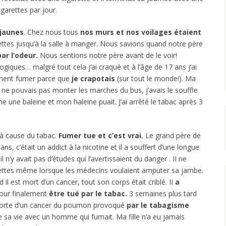
igarettes par jour.
 jaunes
. Chez nous tous
nos murs et nos voilages étaient
lettes jusqu’à la salle à manger. Nous savions quand notre père
ar l’odeur.
Nous sentions notre père avant de le voir!
ques… malgré tout cela j’ai craqué et à l’âge de 17 ans j’ai
aiment fumer parce que
je crapotais
(sur tout le monde!). Ma
e ne pouvais pas monter les marches du bus, j’avais le souffle
 une baleine et mon haleine puait. J’ai arrêté le tabac après 3
à cause du tabac.
Fumer tue et c’est vrai.
Le grand père de
ans, c’était un addict à la nicotine et il a souffert d’une longue
 n’y avait pas d’études qui l’avertissaient du danger . II ne
rettes même lorsque les médecins voulaient amputer sa jambe.
 il est mort d’un cancer, tout son corps était criblé. II
a
our finalement
être tué par le tabac.
3 semaines plus tard
morte d’un cancer du poumon provoqué
par le tabagisme
e sa vie avec un homme qui fumait. Ma fille n’a eu jamais