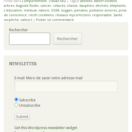
Posté dans
Comportement
,
Travail lieu
|
Tagué
abeilles
,
Albert Einstein
,
arbres
,
Auguste Rodin
,
cancer
,
cétacés
,
chasse
,
dauphins
,
déchets
,
éléphants
,
L'éducation
,
méduse
,
nature
,
OGM
,
oxygen
,
pensées
,
pollution sonores
,
prise
de conscience
,
récifs coralliens
,
réseaux mycorhiziens
,
responsable
,
Santé
,
surpêche
,
valeurs
|
Poster un commentaire
Rechercher
Rechercher
NEWSLETTER
E-mail: Merci de saisir votre adresse mail
Subscribe
Unsubscribe
Get this
Wordpress newsletter widget