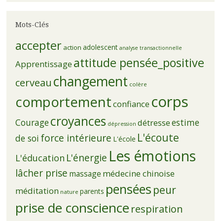
Mots-Clés
accepter
adolescent
action
analyse transactionnelle
attitude pensée_positive
Apprentissage
changement
cerveau
colère
corps
comportement
confiance
croyances
Courage
estime
détresse
dépression
L'écoute
force intérieure
de soi
L'école
Les émotions
L'énergie
L'éducation
lâcher prise
médecine chinoise
massage
pensées
peur
méditation
parents
nature
prise de conscience
respiration