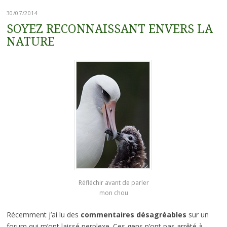
30/07/2014
SOYEZ RECONNAISSANT ENVERS LA
NATURE
Réfléchir avant de parler
mon chou
Récemment j’ai lu des
commentaires désagréables
sur un
forum qui m’ont laissé perplexe. Ces gens n’ont pas arrêté à