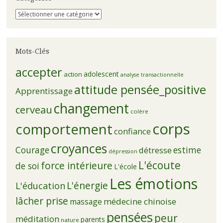
Catégories
Mots-Clés
accepter
adolescent
action
analyse transactionnelle
attitude pensée_positive
Apprentissage
changement
cerveau
colère
corps
comportement
confiance
croyances
Courage
estime
détresse
dépression
L'écoute
force intérieure
de soi
L'école
Les émotions
L'énergie
L'éducation
lâcher prise
médecine chinoise
massage
pensées
peur
méditation
parents
nature