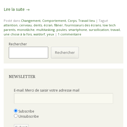
Lire la suite
→
Posté dans
Changement
,
Comportement
,
Corps
,
Travail lieu
|
Tagué
attention
,
cerveau
,
dents
,
écran
,
flâner
,
fournisseurs des écrans
,
low tech
parents
,
monotâche
,
multitasking
,
poules
,
smartphone
,
sursollication
,
travail
,
une chose à la fois
,
waldorf
,
yeux
|
1 commentaire
Rechercher
Rechercher
NEWSLETTER
E-mail: Merci de saisir votre adresse mail
Subscribe
Unsubscribe