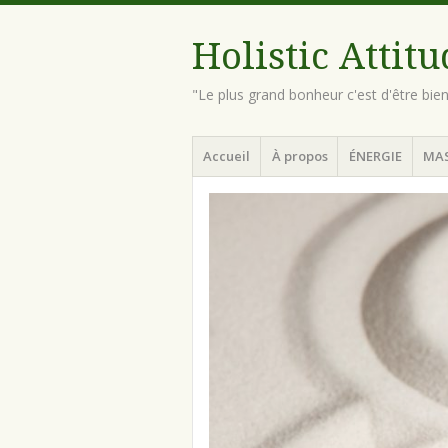
Holistic Attit
"Le plus grand bonheur c'est d'être bie
Menu
Aller
Accueil
À propos
ÉNERGIE
MA
au
contenu
principal