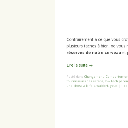
Contrairement à ce que vous cr
plusieurs taches à bien, ne vous 
réserves de notre cerveau
et 
Lire la suite
→
Posté dans
Changement
,
Comportemen
fournisseurs des écrans
,
low tech paren
une chose à la fois
,
waldorf
,
yeux
|
1 c