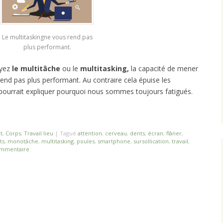
Le multitaskingne vous rend pas
plus performant.
oyez
le multitâche
ou le
multitasking,
la capacité de mener
rend pas plus performant. Au contraire cela épuise les
pourrait expliquer pourquoi nous sommes toujours fatigués.
t
,
Corps
,
Travail lieu
|
Tagué
attention
,
cerveau
,
dents
,
écran
,
flâner
,
ts
,
monotâche
,
multitasking
,
poules
,
smartphone
,
sursollication
,
travail
,
ommentaire