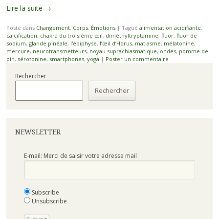
Lire la suite
→
Posté dans
Changement
,
Corps
,
Émotions
|
Tagué
alimentation acidifiante
,
calcification
,
chakra du troisième œil
,
diméthyltryptamine
,
fluor
,
fluor de
sodium
,
glande pinéale
,
l'épiphyse
,
l’œil d’Horus
,
matiasme
,
mélatonine
,
mercure
,
neurotransmetteurs
,
noyau suprachiasmatique
,
ondes
,
pomme de
pin
,
sérotonine
,
smartphones
,
yoga
|
Poster un commentaire
Rechercher
Rechercher
NEWSLETTER
E-mail: Merci de saisir votre adresse mail
Subscribe
Unsubscribe