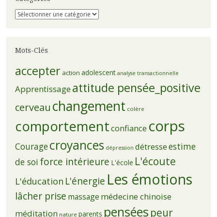
Catégories
Mots-Clés
accepter
adolescent
action
analyse transactionnelle
attitude pensée_positive
Apprentissage
changement
cerveau
colère
corps
comportement
confiance
croyances
Courage
estime
détresse
dépression
L'écoute
force intérieure
de soi
L'école
Les émotions
L'énergie
L'éducation
lâcher prise
médecine chinoise
massage
pensées
peur
méditation
parents
nature