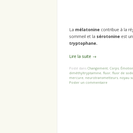
La
mélatonine
contribue à la rég
sommeil et la
sérotonine
est un
tryptophane.
Lire la suite
→
Posté dans
Changement
,
Corps
,
Émotio
diméthyltryptamine
,
fluor
,
fluor de sod
mercure
,
neurotransmetteurs
,
noyau s
Poster un commentaire