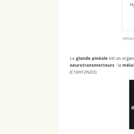
Mélat
La
glande pinéale
est un organe
neurotransmetteurs
: la
méla
(C10H12N2O)