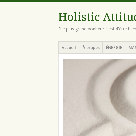
Holistic Attit
"Le plus grand bonheur c'est d'être bie
Menu
Aller
Accueil
À propos
ÉNERGIE
MA
au
contenu
principal