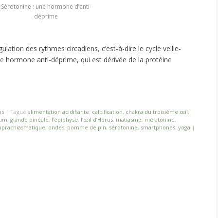
Sérotonine : une hormone d’anti-
déprime
ulation des rythmes circadiens, c’est-à-dire le cycle veille-
e hormone anti-déprime, qui est dérivée de la protéine
ns
|
Tagué
alimentation acidifiante
,
calcification
,
chakra du troisième œil
,
ium
,
glande pinéale
,
l'épiphyse
,
l’œil d’Horus
,
matiasme
,
mélatonine
,
uprachiasmatique
,
ondes
,
pomme de pin
,
sérotonine
,
smartphones
,
yoga
|