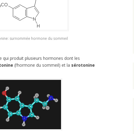
onine: surnommée hormone du sommeil
 qui produit plusieurs hormones dont les
tonine
(l’hormone du sommeil) et la
sérotonine