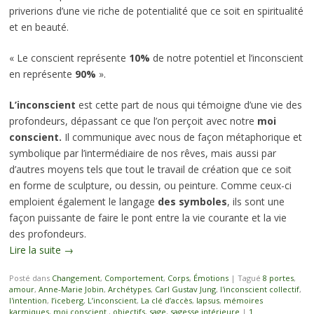
priverions d’une vie riche de potentialité que ce soit en spiritualité
et en beauté.
« Le conscient représente
10%
de notre potentiel et l’inconscient
en représente
90%
».
L’inconscient
est cette part de nous qui témoigne d’une vie des
profondeurs, dépassant ce que l’on perçoit avec notre
moi
conscient.
Il communique avec nous de façon métaphorique et
symbolique par l’intermédiaire de nos rêves, mais aussi par
d’autres moyens tels que tout le travail de création que ce soit
en forme de sculpture, ou dessin, ou peinture. Comme ceux-ci
emploient également le langage
des symboles
, ils sont une
façon puissante de faire le pont entre la vie courante et la vie
des profondeurs.
Lire la suite
→
Posté dans
Changement
,
Comportement
,
Corps
,
Émotions
|
Tagué
8 portes
,
amour
,
Anne-Marie Jobin
,
Archétypes
,
Carl Gustav Jung
,
l'inconscient collectif
,
l'intention
,
l’iceberg
,
L’inconscient
,
La clé d’accès
,
lapsus
,
mémoires
karmiques
,
moi conscient.
,
objectifs
,
sage
,
sagesse intérieure
|
1