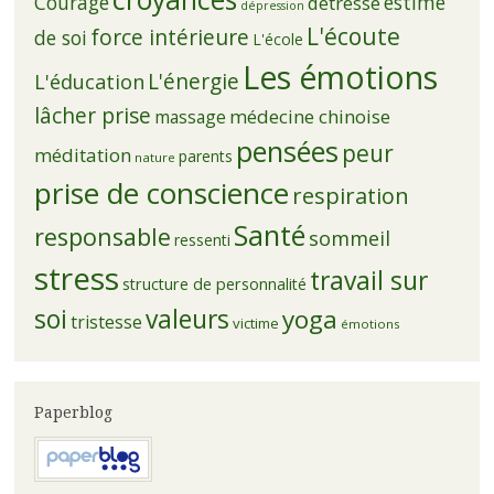
Courage
estime
détresse
dépression
L'écoute
force intérieure
de soi
L'école
Les émotions
L'énergie
L'éducation
lâcher prise
médecine chinoise
massage
pensées
peur
méditation
parents
nature
prise de conscience
respiration
Santé
responsable
sommeil
ressenti
stress
travail sur
structure de personnalité
soi
valeurs
yoga
tristesse
victime
émotions
Paperblog