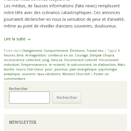
Les médias, de fausses informations (fake news) remplissent
notre tête avec des scénarios catastrophiques. Ces annonces
pourraient déclencher en nous la sensation de peur et d’anxiété,
même au point de réveiller d’anciens souvenirs, douloureux.
Lire la suite
→
Posté dans
Changement
,
Comportement
,
Émotions
,
Travail lieu
|
Tagué
5
heures
,
âme
,
Armageddon
,
confiance en soi
,
Courage
,
Deepak Chopra
,
inconscience collective
,
Jung
,
l'anicca
,
l'inconscient collectif
,
l'inconscient
individuel
,
l’impermanence
,
le ressenti
,
le subconscient
,
loi d'attraction
,
Marc
Aurèle
,
neuro chercheur
,
peur
,
peureux
,
plan énergétique
,
psychologie
analytique
,
souvenir
,
taux vibratoire
,
Winston Churchill
|
Poster un
commentaire
Rechercher
Rechercher
NEWSLETTER