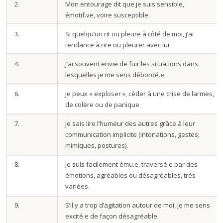
2.
Mon entourage dit que je suis sensible,
émotif.ve, voire susceptible.
3.
Si quelqu’un rit ou pleure à côté de moi, j’ai
tendance à rire ou pleurer avec lui
4.
J’ai souvent envie de fuir les situations dans
lesquelles je me sens débordé.e.
6.
Je peux « exploser », céder à une crise de larmes,
de colère ou de panique.
7.
Je sais lire l’humeur des autres grâce à leur
communication implicite (intonations, gestes,
mimiques, postures).
8.
Je suis facilement ému.e, traversé.e par des
émotions, agréables ou désagréables, très
variées.
9.
S’il y a trop d’agitation autour de moi, je me sens
excité.e de façon désagréable.