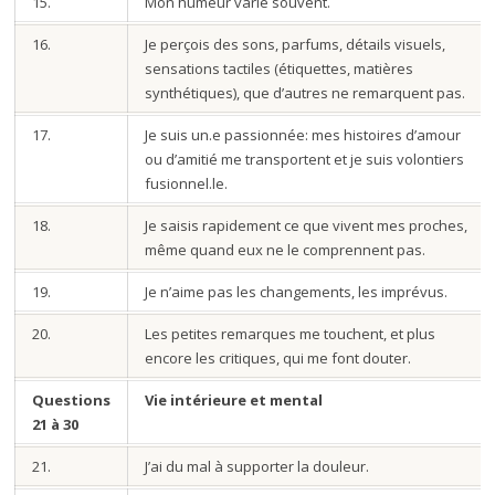
15.
Mon humeur varie souvent.
16.
Je perçois des sons, parfums, détails visuels,
sensations tactiles (étiquettes, matières
synthétiques), que d’autres ne remarquent pas.
17.
Je suis un.e passionnée: mes histoires d’amour
ou d’amitié me transportent et je suis volontiers
fusionnel.le.
18.
Je saisis rapidement ce que vivent mes proches,
même quand eux ne le comprennent pas.
19.
Je n’aime pas les changements, les imprévus.
20.
Les petites remarques me touchent, et plus
encore les critiques, qui me font douter.
Questions
Vie intérieure et mental
21 à 30
21.
J’ai du mal à supporter la douleur.