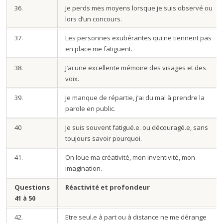
36.
Je perds mes moyens lorsque je suis observé ou
lors d’un concours.
37.
Les personnes exubérantes qui ne tiennent pas
en place me fatiguent.
38.
J’ai une excellente mémoire des visages et des
voix.
39.
Je manque de répartie, j’ai du mal à prendre la
parole en public.
40
Je suis souvent fatigué.e. ou découragé.e, sans
toujours savoir pourquoi.
41.
On loue ma créativité, mon inventivité, mon
imagination.
Questions
Réactivité et profondeur
41 à 50
42.
Etre seul.e à part ou à distance ne me dérange