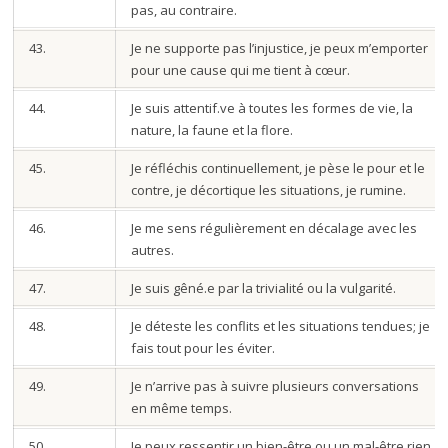
pas, au contraire.
43.
Je ne supporte pas l’injustice, je peux m’emporter
pour une cause qui me tient à cœur.
44.
Je suis attentif.ve à toutes les formes de vie, la
nature, la faune et la flore.
45.
Je réfléchis continuellement, je pèse le pour et le
contre, je décortique les situations, je rumine.
46.
Je me sens régulièrement en décalage avec les
autres.
47.
Je suis gêné.e par la trivialité ou la vulgarité.
48.
Je déteste les conflits et les situations tendues; je
fais tout pour les éviter.
49.
Je n’arrive pas à suivre plusieurs conversations
en même temps.
50.
Je peux ressentir un bien-être ou un mal-être rien