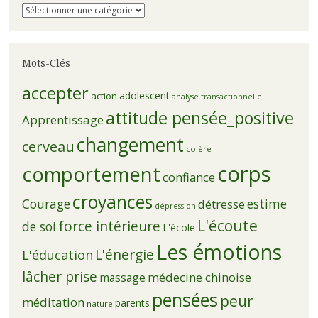
Catégories
Mots-Clés
accepter
adolescent
action
analyse transactionnelle
attitude pensée_positive
Apprentissage
changement
cerveau
colère
corps
comportement
confiance
croyances
Courage
estime
détresse
dépression
L'écoute
force intérieure
de soi
L'école
Les émotions
L'énergie
L'éducation
lâcher prise
médecine chinoise
massage
pensées
peur
méditation
parents
nature