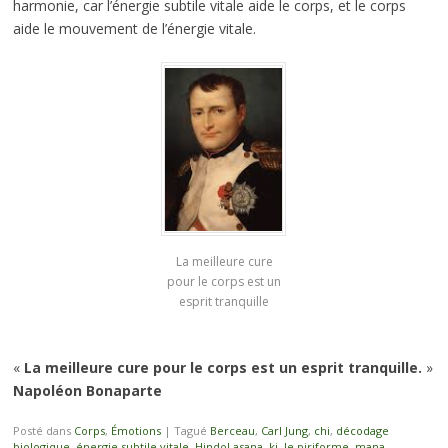
harmonie, car l’énergie subtile vitale aide le corps, et le corps
aide le mouvement de l’énergie vitale.
La meilleure cure
pour le corps est un
esprit tranquille
«
La meilleure cure pour le corps est un esprit tranquille.
»
Napoléon Bonaparte
Posté dans
Corps
,
Émotions
|
Tagué
Berceau
,
Carl Jung
,
chi
,
décodage
biologique
,
énergie subtile vitale
,
Hindol asana
,
ki
,
le piriforme
,
mana
,