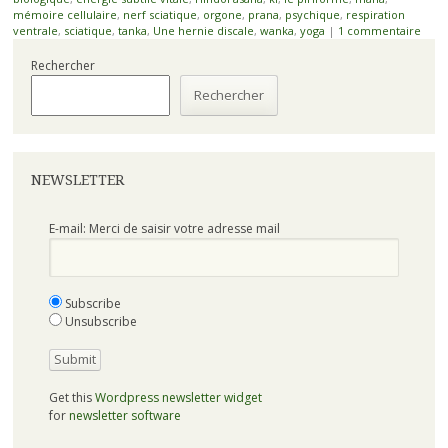
mémoire cellulaire
,
nerf sciatique
,
orgone
,
prana
,
psychique
,
respiration
ventrale
,
sciatique
,
tanka
,
Une hernie discale
,
wanka
,
yoga
|
1 commentaire
Rechercher
Rechercher
NEWSLETTER
E-mail: Merci de saisir votre adresse mail
Subscribe
Unsubscribe
Get this
Wordpress newsletter widget
for
newsletter software