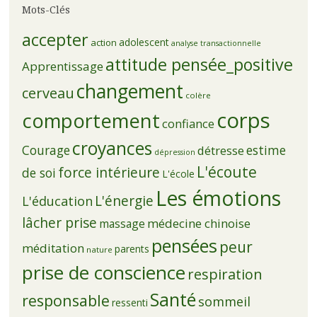
Mots-Clés
accepter
adolescent
action
analyse transactionnelle
attitude pensée_positive
Apprentissage
changement
cerveau
colère
corps
comportement
confiance
croyances
Courage
estime
détresse
dépression
L'écoute
force intérieure
de soi
L'école
Les émotions
L'énergie
L'éducation
lâcher prise
médecine chinoise
massage
pensées
peur
méditation
parents
nature
prise de conscience
respiration
Santé
responsable
sommeil
ressenti