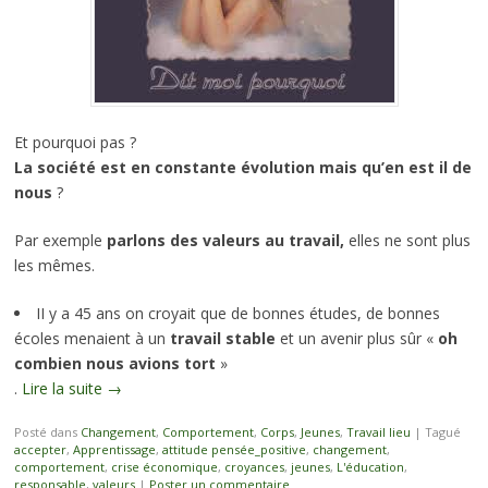
Et pourquoi pas ?
La société est en constante évolution
mais qu’en est il de
nous
?
Par exemple
parlons des valeurs au travail,
elles ne sont plus
les mêmes.
II y a 45 ans on croyait que de bonnes études, de bonnes
écoles menaient à un
travail stable
et un avenir plus sûr «
oh
combien nous avions tort
»
.
Lire la suite
→
Posté dans
Changement
,
Comportement
,
Corps
,
Jeunes
,
Travail lieu
|
Tagué
accepter
,
Apprentissage
,
attitude pensée_positive
,
changement
,
comportement
,
crise économique
,
croyances
,
jeunes
,
L'éducation
,
responsable
,
valeurs
|
Poster un commentaire