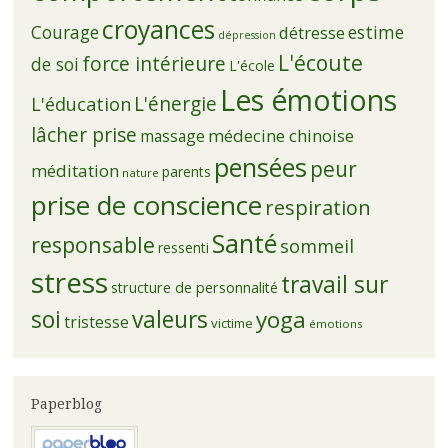
croyances
Courage
estime
détresse
dépression
L'écoute
force intérieure
de soi
L'école
Les émotions
L'énergie
L'éducation
lâcher prise
médecine chinoise
massage
pensées
peur
méditation
parents
nature
prise de conscience
respiration
Santé
responsable
sommeil
ressenti
stress
travail sur
structure de personnalité
soi
valeurs
yoga
tristesse
victime
émotions
Paperblog