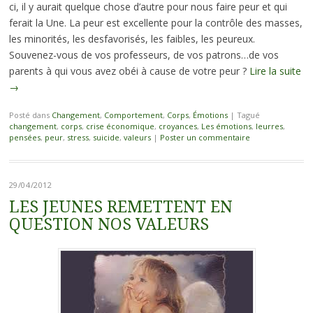
ci, il y aurait quelque chose d’autre pour nous faire peur et qui
ferait la Une. La peur est excellente pour la contrôle des masses,
les minorités, les desfavorisés, les faibles, les peureux.
Souvenez-vous de vos professeurs, de vos patrons…de vos
parents à qui vous avez obéi à cause de votre peur ?
Lire la suite
→
Posté dans
Changement
,
Comportement
,
Corps
,
Émotions
|
Tagué
changement
,
corps
,
crise économique
,
croyances
,
Les émotions
,
leurres
,
pensées
,
peur
,
stress
,
suicide
,
valeurs
|
Poster un commentaire
29/04/2012
LES JEUNES REMETTENT EN
QUESTION NOS VALEURS