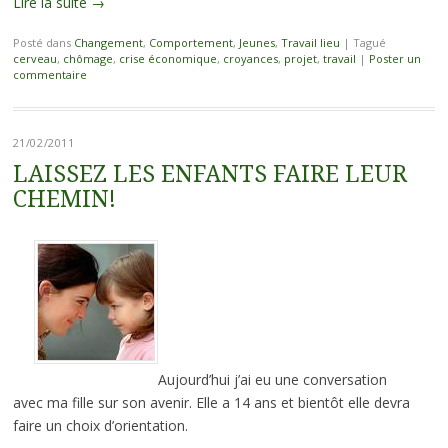
Lire la suite
→
Posté dans
Changement
,
Comportement
,
Jeunes
,
Travail lieu
|
Tagué
cerveau
,
chômage
,
crise économique
,
croyances
,
projet
,
travail
|
Poster un
commentaire
21/02/2011
LAISSEZ LES ENFANTS FAIRE LEUR
CHEMIN!
Aujourd’hui j’ai eu une conversation
avec ma fille sur son avenir. Elle a 14 ans et bientôt elle devra
faire un choix d’orientation.