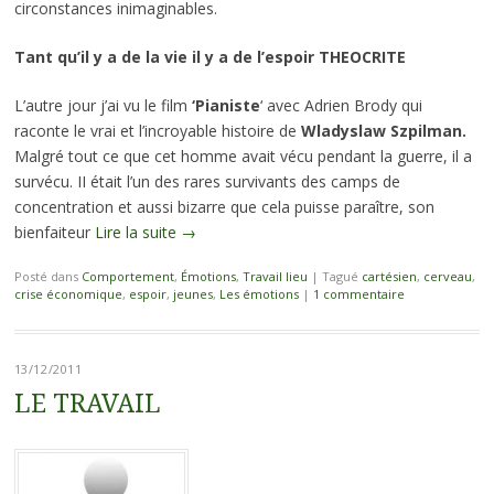
circonstances inimaginables.
Tant qu’il y a de la vie il y a de l’espoir THEOCRITE
L’autre jour j’ai vu le film
‘Pianiste
‘ avec Adrien Brody qui
raconte le vrai et l’incroyable histoire de
Wladyslaw Szpilman.
Malgré tout ce que cet homme avait vécu pendant la guerre, il a
survécu. II était l’un des rares survivants des camps de
concentration et aussi bizarre que cela puisse paraître, son
bienfaiteur
Lire la suite
→
Posté dans
Comportement
,
Émotions
,
Travail lieu
|
Tagué
cartésien
,
cerveau
,
crise économique
,
espoir
,
jeunes
,
Les émotions
|
1 commentaire
13/12/2011
LE TRAVAIL