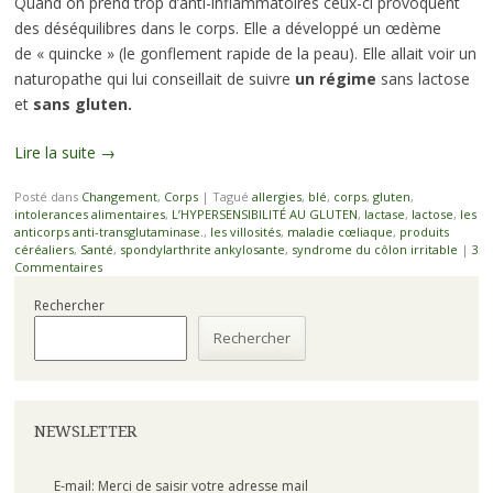
Quand on prend trop d’anti-inflammatoires ceux-ci provoquent
des déséquilibres dans le corps. Elle a développé un œdème
de « quincke » (le gonflement rapide de la peau). Elle allait voir un
naturopathe qui lui conseillait de suivre
un régime
sans lactose
et
sans gluten.
Lire la suite
→
Posté dans
Changement
,
Corps
|
Tagué
allergies
,
blé
,
corps
,
gluten
,
intolerances alimentaires
,
L’HYPERSENSIBILITÉ AU GLUTEN
,
lactase
,
lactose
,
les
anticorps anti-transglutaminase.
,
les villosités
,
maladie cœliaque
,
produits
céréaliers
,
Santé
,
spondylarthrite ankylosante
,
syndrome du côlon irritable
|
3
Commentaires
Rechercher
Rechercher
NEWSLETTER
E-mail: Merci de saisir votre adresse mail