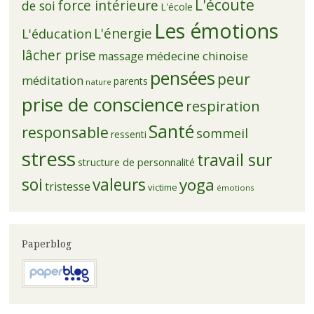
L'écoute
force intérieure
de soi
L'école
Les émotions
L'énergie
L'éducation
lâcher prise
médecine chinoise
massage
pensées
peur
méditation
parents
nature
prise de conscience
respiration
Santé
responsable
sommeil
ressenti
stress
travail sur
structure de personnalité
soi
valeurs
yoga
tristesse
victime
émotions
Paperblog