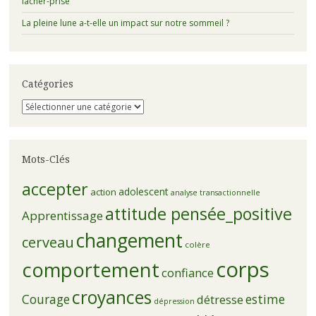
lacher-prise
La pleine lune a-t-elle un impact sur notre sommeil ?
Catégories
Catégories
Mots-Clés
accepter
adolescent
action
analyse transactionnelle
attitude pensée_positive
Apprentissage
changement
cerveau
colère
corps
comportement
confiance
croyances
Courage
estime
détresse
dépression