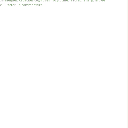
gué
allergies
,
capacités cognitives
,
l’ocytocine
,
la forêt
,
le sang
,
le tree
e
|
Poster un commentaire