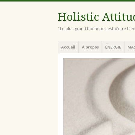
Holistic Attit
"Le plus grand bonheur c'est d'être bie
Menu
Aller
Accueil
À propos
ÉNERGIE
MA
au
contenu
principal