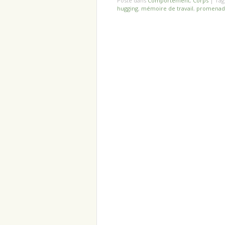
Posté dans
Comportement
,
Corps
|
Ta
hugging
,
mémoire de travail
,
promenad