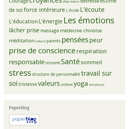
Courage
estime
détresse
dépression
L'écoute
force intérieure
de soi
L'école
Les émotions
L'énergie
L'éducation
lâcher prise
médecine chinoise
massage
pensées
peur
méditation
parents
nature
prise de conscience
respiration
Santé
responsable
sommeil
ressenti
stress
travail sur
structure de personnalité
soi
valeurs
yoga
tristesse
victime
émotions
Paperblog