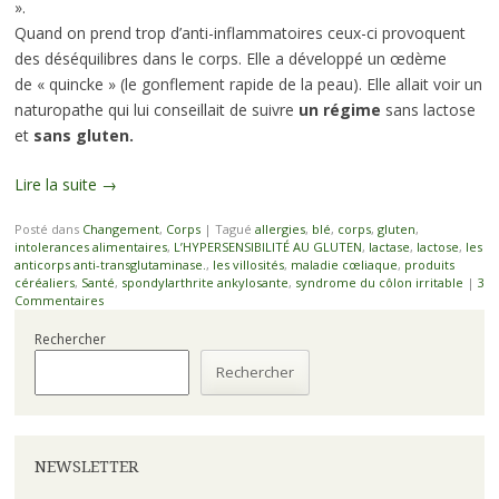
».
Quand on prend trop d’anti-inflammatoires ceux-ci provoquent
des déséquilibres dans le corps. Elle a développé un œdème
de « quincke » (le gonflement rapide de la peau). Elle allait voir un
naturopathe qui lui conseillait de suivre
un régime
sans lactose
et
sans gluten.
Lire la suite
→
Posté dans
Changement
,
Corps
|
Tagué
allergies
,
blé
,
corps
,
gluten
,
intolerances alimentaires
,
L’HYPERSENSIBILITÉ AU GLUTEN
,
lactase
,
lactose
,
les
anticorps anti-transglutaminase.
,
les villosités
,
maladie cœliaque
,
produits
céréaliers
,
Santé
,
spondylarthrite ankylosante
,
syndrome du côlon irritable
|
3
Commentaires
Rechercher
Rechercher
NEWSLETTER