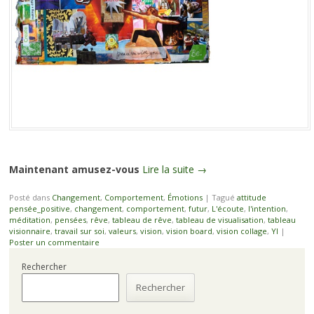
Maintenant amusez-vous
Lire la suite
→
Posté dans
Changement
,
Comportement
,
Émotions
|
Tagué
attitude
pensée_positive
,
changement
,
comportement
,
futur
,
L'écoute
,
l'intention
,
méditation
,
pensées
,
rêve
,
tableau de rêve
,
tableau de visualisation
,
tableau
visionnaire
,
travail sur soi
,
valeurs
,
vision
,
vision board
,
vision collage
,
YI
|
Poster un commentaire
Rechercher
Rechercher