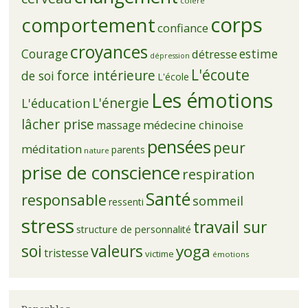
colère
corps
comportement
confiance
croyances
Courage
estime
détresse
dépression
L'écoute
force intérieure
de soi
L'école
Les émotions
L'énergie
L'éducation
lâcher prise
médecine chinoise
massage
pensées
peur
méditation
parents
nature
prise de conscience
respiration
Santé
responsable
sommeil
ressenti
stress
travail sur
structure de personnalité
soi
valeurs
yoga
tristesse
victime
émotions