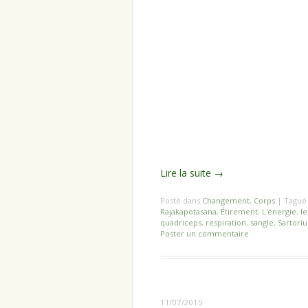
Lire la suite
→
Posté dans
Changement
,
Corps
|
Tagu
Rajakapotasana
,
Étirement
,
L'énergie
,
l
quadriceps
,
respiration
,
sangle
,
Sartoriu
Poster un commentaire
11/07/2015