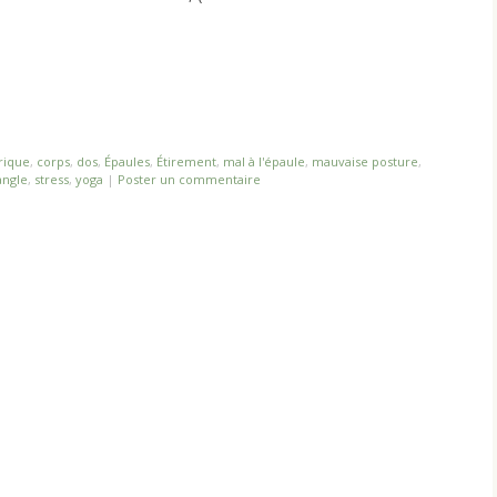
rique
,
corps
,
dos
,
Épaules
,
Étirement
,
mal à l'épaule
,
mauvaise posture
,
angle
,
stress
,
yoga
|
Poster un commentaire