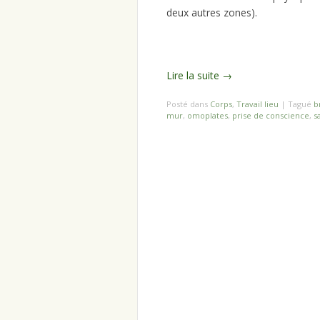
deux autres zones).
Lire la suite
→
Posté dans
Corps
,
Travail lieu
|
Tagué
b
mur
,
omoplates
,
prise de conscience
,
s