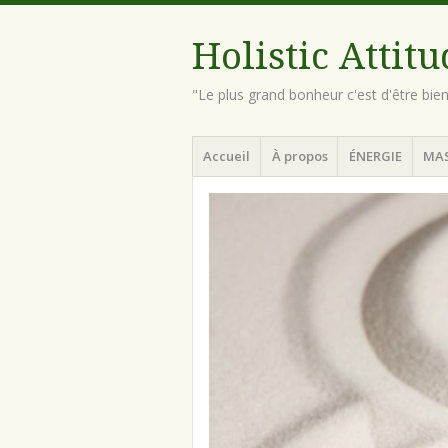
Holistic Attit
"Le plus grand bonheur c'est d'être bie
Menu
Aller
Accueil
À propos
ÉNERGIE
MA
au
contenu
principal