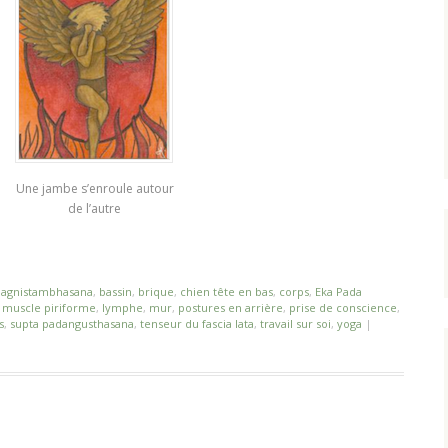
Une jambe s’enroule autour
de l’autre
é
agnistambhasana
,
bassin
,
brique
,
chien tête en bas
,
corps
,
Eka Pada
e muscle piriforme
,
lymphe
,
mur
,
postures en arrière
,
prise de conscience
,
s
,
supta padangusthasana
,
tenseur du fascia lata
,
travail sur soi
,
yoga
|