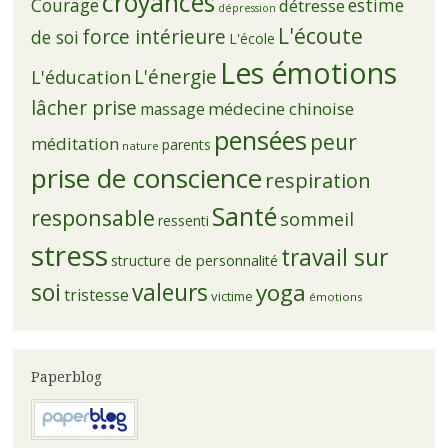
croyances
Courage
estime
détresse
dépression
L'écoute
force intérieure
de soi
L'école
Les émotions
L'énergie
L'éducation
lâcher prise
médecine chinoise
massage
pensées
peur
méditation
parents
nature
prise de conscience
respiration
Santé
responsable
sommeil
ressenti
stress
travail sur
structure de personnalité
soi
valeurs
yoga
tristesse
victime
émotions
Paperblog