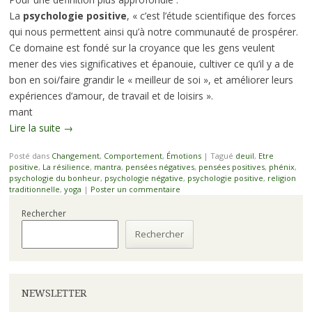
La
psychologie positive
, « c’est l’étude scientifique des forces
qui nous permettent ainsi qu’à notre communauté de prospérer.
Ce domaine est fondé sur la croyance que les gens veulent
mener des vies significatives et épanouie, cultiver ce qu’il y a de
bon en soi/faire grandir le « meilleur de soi », et améliorer leurs
expériences d’amour, de travail et de loisirs ».
mant
Lire la suite
→
Posté dans
Changement
,
Comportement
,
Émotions
|
Tagué
deuil
,
Etre
positive
,
La résilience
,
mantra
,
pensées négatives
,
pensées positives
,
phénix
,
psychologie du bonheur
,
psychologie négative
,
psychologie positive
,
religion
traditionnelle
,
yoga
|
Poster un commentaire
Rechercher
Rechercher
NEWSLETTER