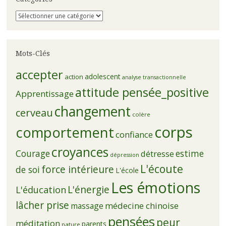
Catégories
Mots-Clés
accepter
adolescent
action
analyse transactionnelle
attitude pensée_positive
Apprentissage
changement
cerveau
colère
corps
comportement
confiance
croyances
Courage
estime
détresse
dépression
L'écoute
force intérieure
de soi
L'école
Les émotions
L'énergie
L'éducation
lâcher prise
médecine chinoise
massage
pensées
peur
méditation
parents
nature