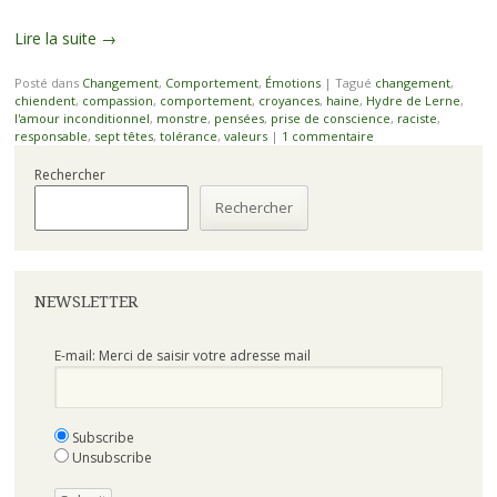
Lire la suite
→
Posté dans
Changement
,
Comportement
,
Émotions
|
Tagué
changement
,
chiendent
,
compassion
,
comportement
,
croyances
,
haine
,
Hydre de Lerne
,
l'amour inconditionnel
,
monstre
,
pensées
,
prise de conscience
,
raciste
,
responsable
,
sept têtes
,
tolérance
,
valeurs
|
1 commentaire
Rechercher
Rechercher
NEWSLETTER
E-mail: Merci de saisir votre adresse mail
Subscribe
Unsubscribe