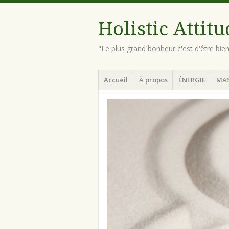
Holistic Attit
"Le plus grand bonheur c'est d'être bie
Menu
Aller
Accueil
À propos
ÉNERGIE
MA
au
contenu
principal