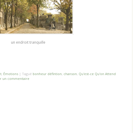
un endroit tranquille
t
,
Émotions
|
Tagué
bonheur défintion
,
chanson
,
Qu'est-ce Qu'on Attend
er un commentaire