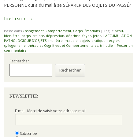
PERSONNE qui a du mal à se SÉPARER DES OBJETS DU PASSÉ?
Lire la suite
→
Posté dans
Changement
,
Comportement
,
Corps
,
Émotions
|
Tagué
beau
,
bien-être
,
corps
,
crainte
,
dépression
,
déprime
,
foyer
,
jeter
,
L'ACCUMULATION
PATHOLOGIQUE D'OBJETS
,
mal-être
,
maladie
,
objets
,
pratique
,
recyler
,
syllogomanie
,
thérapies Cognitives et Comportementales
,
tri
,
utile
|
Poster un
commentaire
Rechercher
Rechercher
NEWSLETTER
E-mail: Merci de saisir votre adresse mail
Subscribe