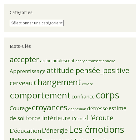
Catégories
Catégories
Mots-Clés
accepter
adolescent
action
analyse transactionnelle
attitude pensée_positive
Apprentissage
changement
cerveau
colère
corps
comportement
confiance
croyances
Courage
estime
détresse
dépression
L'écoute
force intérieure
de soi
L'école
Les émotions
L'énergie
L'éducation