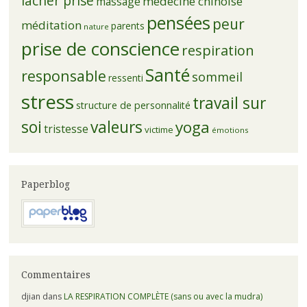
lâcher prise
médecine chinoise
massage
pensées
peur
méditation
parents
nature
prise de conscience
respiration
Santé
responsable
sommeil
ressenti
stress
travail sur
structure de personnalité
soi
valeurs
yoga
tristesse
victime
émotions
Paperblog
Commentaires
djian
dans
LA RESPIRATION COMPLÈTE (sans ou avec la mudra)