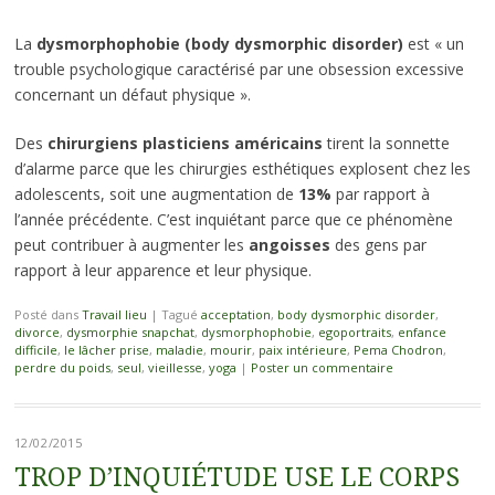
La
dysmorphophobie
(body dysmorphic disorder)
est « un
trouble psychologique caractérisé par une obsession excessive
concernant un défaut physique ».
Des
chirurgiens plasticiens américains
tirent la sonnette
d’alarme parce que les chirurgies esthétiques explosent chez les
adolescents, soit une augmentation de
13%
par rapport à
l’année précédente. C’est inquiétant parce que ce phénomène
peut contribuer à augmenter les
angoisses
des gens par
rapport à leur apparence et leur physique.
Posté dans
Travail lieu
|
Tagué
acceptation
,
body dysmorphic disorder
,
divorce
,
dysmorphie snapchat
,
dysmorphophobie
,
egoportraits
,
enfance
difficile
,
le lâcher prise
,
maladie
,
mourir
,
paix intérieure
,
Pema Chodron
,
perdre du poids
,
seul
,
vieillesse
,
yoga
|
Poster un commentaire
12/02/2015
TROP D’INQUIÉTUDE USE LE CORPS