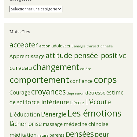
Catégories
Mots-Clés
accepter
adolescent
action
analyse transactionnelle
attitude pensée_positive
Apprentissage
changement
cerveau
colère
corps
comportement
confiance
croyances
Courage
estime
détresse
dépression
L'écoute
force intérieure
de soi
L'école
Les émotions
L'énergie
L'éducation
lâcher prise
médecine chinoise
massage
pensées
peur
méditation
parents
nature