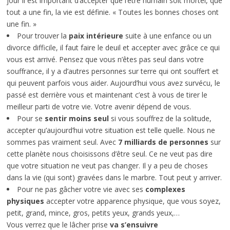
jour il est important d’accepter que l’être humain soit mortel, que
tout a une fin, la vie est définie. « Toutes les bonnes choses ont
une fin. »
Pour trouver la
paix intérieure
suite à une enfance ou un
divorce difficile, il faut faire le deuil et accepter avec grâce ce qui
vous est arrivé. Pensez que vous n’êtes pas seul dans votre
souffrance, il y a d’autres personnes sur terre qui ont souffert et
qui peuvent parfois vous aider. Aujourd’hui vous avez survécu, le
passé est derrière vous et maintenant c’est à vous de tirer le
meilleur parti de votre vie. Votre avenir dépend de vous.
Pour se
sentir moins seul
si vous souffrez de la solitude,
accepter qu’aujourd’hui votre situation est telle quelle. Nous ne
sommes pas vraiment seul. Avec
7 milliards de personnes
sur
cette planète nous choisissons d’être seul. Ce ne veut pas dire
que votre situation ne veut pas changer. Il y a peu de choses
dans la vie (qui sont) gravées dans le marbre. Tout peut y arriver.
Pour ne pas gâcher votre vie avec ses
complexes
physiques
accepter votre apparence physique, que vous soyez,
petit, grand, mince, gros, petits yeux, grands yeux,…
Vous verrez que le lâcher prise
va s’ensuivre