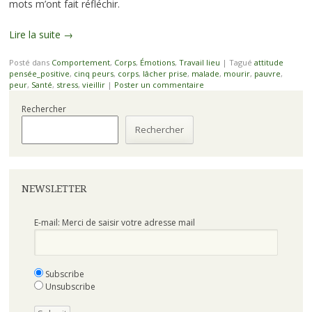
mots m’ont fait réfléchir.
Lire la suite
→
Posté dans
Comportement
,
Corps
,
Émotions
,
Travail lieu
|
Tagué
attitude
pensée_positive
,
cinq peurs
,
corps
,
lâcher prise
,
malade
,
mourir
,
pauvre
,
peur
,
Santé
,
stress
,
vieillir
|
Poster un commentaire
Rechercher
Rechercher
NEWSLETTER
E-mail: Merci de saisir votre adresse mail
Subscribe
Unsubscribe