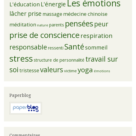
Les émotions
L'énergie
L'éducation
lâcher prise
médecine chinoise
massage
pensées
peur
méditation
parents
nature
prise de conscience
respiration
Santé
responsable
sommeil
ressenti
stress
travail sur
structure de personnalité
soi
valeurs
yoga
tristesse
victime
émotions
Paperblog
Commentaires