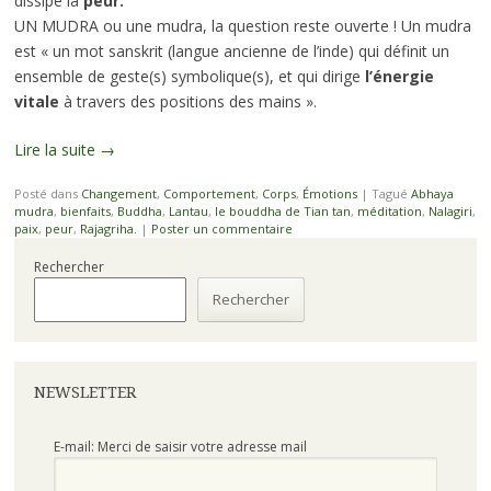
dissipe la
peur.
UN MUDRA ou une mudra, la question reste ouverte ! Un mudra
est « un mot sanskrit (langue ancienne de l’inde) qui définit un
ensemble de geste(s) symbolique(s), et qui dirige
l’énergie
vitale
à travers des positions des mains ».
Lire la suite
→
Posté dans
Changement
,
Comportement
,
Corps
,
Émotions
|
Tagué
Abhaya
mudra
,
bienfaits
,
Buddha
,
Lantau
,
le bouddha de Tian tan
,
méditation
,
Nalagiri
,
paix
,
peur
,
Rajagriha.
|
Poster un commentaire
Rechercher
Rechercher
NEWSLETTER
E-mail: Merci de saisir votre adresse mail