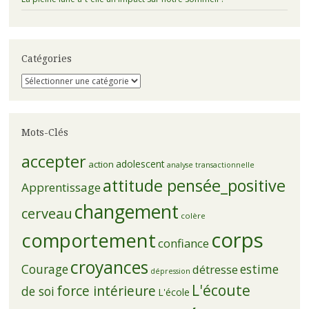
Catégories
Catégories
Mots-Clés
accepter
adolescent
action
analyse transactionnelle
attitude pensée_positive
Apprentissage
changement
cerveau
colère
corps
comportement
confiance
croyances
Courage
estime
détresse
dépression
L'écoute
force intérieure
de soi
L'école