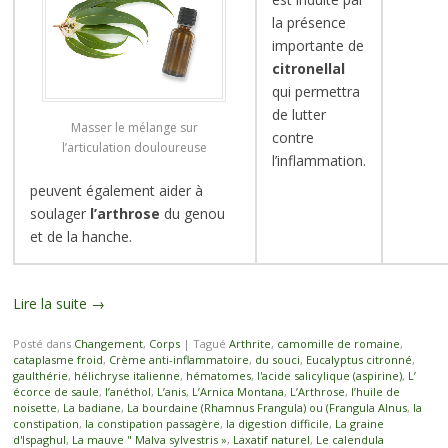
la présence
importante de
citronellal
qui permettra
de lutter
Masser le mélange sur
contre
l’articulation douloureuse
l’inflammation.
peuvent également aider à
soulager
l’arthrose
du genou
et de la hanche.
Lire la suite
→
Posté dans
Changement
,
Corps
|
Tagué
Arthrite
,
camomille de romaine
,
cataplasme froid
,
Crème anti-inflammatoire
,
du souci
,
Eucalyptus citronné
,
gaulthérie
,
hélichryse italienne
,
hématomes
,
l'acide salicylique (aspirine)
,
L’
écorce de saule
,
l’anéthol
,
L’anis
,
L’Arnica Montana
,
L’Arthrose
,
l’huile de
noisette
,
La badiane
,
La bourdaine (Rhamnus Frangula) ou (Frangula Alnus
,
la
constipation
,
la constipation passagère
,
la digestion difficile
,
La graine
d'Ispaghul
,
La mauve " Malva sylvestris »
,
Laxatif naturel
,
Le calendula