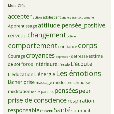
Mots-Clés
accepter
adolescent
action
analyse transactionnelle
attitude pensée_positive
Apprentissage
changement
cerveau
colère
corps
comportement
confiance
croyances
Courage
estime
détresse
dépression
L'écoute
force intérieure
de soi
L'école
Les émotions
L'énergie
L'éducation
lâcher prise
médecine chinoise
massage
pensées
peur
méditation
parents
nature
prise de conscience
respiration
Santé
responsable
sommeil
ressenti