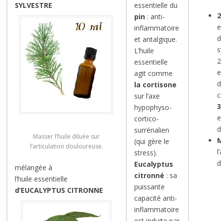
SYLVESTRE
essentielle du
pin
: anti-
e
inflammatoire
d
et antalgique.
s
L’huile
2
essentielle
e
agit comme
d
la cortisone
c
sur l’axe
hypophyso-
e
cortico-
d
surrénalien
Masser l’huile diluée sur
(qui gère le
l’articulation douloureuse.
l
stress).
d
Eucalyptus
mélangée à
citronné
: sa
l’huile essentielle
puissante
d’EUCALYPTUS CITRONNE
capacité anti-
inflammatoire
est induite par