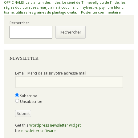
OFFICINALIS
,
Le plantain des Indes
,
Le séné de Tinnevelly ou de l’Inde
,
les
règles douloureuses
,
marjolaine à coquille
,
pin sylvestre
,
psyllium blond
,
tisane
,
utilisez les graines du plantago ovata.
|
Poster un commentaire
Rechercher
Rechercher
NEWSLETTER
E-mail: Merci de saisir votre adresse mail
Subscribe
Unsubscribe
Get this
Wordpress newsletter widget
for
newsletter software