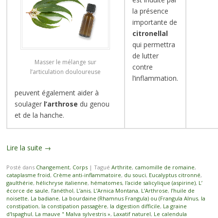
la présence
importante de
citronellal
qui permettra
de lutter
Masser le mélange sur
contre
l’articulation douloureuse
l’inflammation.
peuvent également aider à
soulager
l’arthrose
du genou
et de la hanche.
Lire la suite
→
Posté dans
Changement
,
Corps
|
Tagué
Arthrite
,
camomille de romaine
,
cataplasme froid
,
Crème anti-inflammatoire
,
du souci
,
Eucalyptus citronné
,
gaulthérie
,
hélichryse italienne
,
hématomes
,
l'acide salicylique (aspirine)
,
L’
écorce de saule
,
l’anéthol
,
L’anis
,
L’Arnica Montana
,
L’Arthrose
,
l’huile de
noisette
,
La badiane
,
La bourdaine (Rhamnus Frangula) ou (Frangula Alnus
,
la
constipation
,
la constipation passagère
,
la digestion difficile
,
La graine
d'Ispaghul
,
La mauve " Malva sylvestris »
,
Laxatif naturel
,
Le calendula