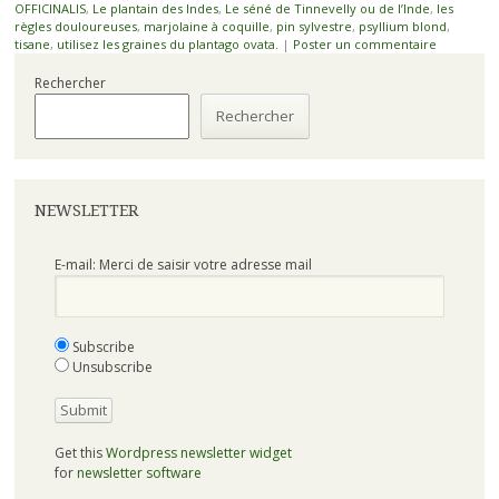
OFFICINALIS
,
Le plantain des Indes
,
Le séné de Tinnevelly ou de l’Inde
,
les
règles douloureuses
,
marjolaine à coquille
,
pin sylvestre
,
psyllium blond
,
tisane
,
utilisez les graines du plantago ovata.
|
Poster un commentaire
Rechercher
Rechercher
NEWSLETTER
E-mail: Merci de saisir votre adresse mail
Subscribe
Unsubscribe
Get this
Wordpress newsletter widget
for
newsletter software