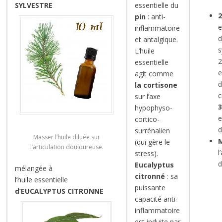
SYLVESTRE
essentielle du
pin
: anti-
e
inflammatoire
d
et antalgique.
s
L’huile
2
essentielle
e
agit comme
d
la cortisone
c
sur l’axe
hypophyso-
e
cortico-
d
surrénalien
Masser l’huile diluée sur
(qui gère le
l’articulation douloureuse.
l
stress).
d
Eucalyptus
mélangée à
citronné
: sa
l’huile essentielle
puissante
d’EUCALYPTUS CITRONNE
capacité anti-
inflammatoire
est induite par