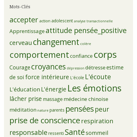
Mots-Clés
accepter
adolescent
action
analyse transactionnelle
attitude pensée_positive
Apprentissage
changement
cerveau
colère
corps
comportement
confiance
croyances
Courage
estime
détresse
dépression
L'écoute
force intérieure
de soi
L'école
Les émotions
L'énergie
L'éducation
lâcher prise
médecine chinoise
massage
pensées
peur
méditation
parents
nature
prise de conscience
respiration
Santé
responsable
sommeil
ressenti