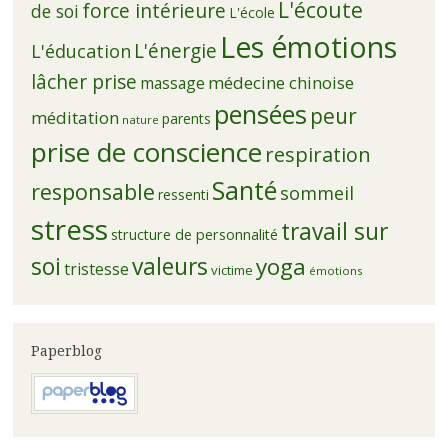
L'écoute
force intérieure
de soi
L'école
Les émotions
L'énergie
L'éducation
lâcher prise
médecine chinoise
massage
pensées
peur
méditation
parents
nature
prise de conscience
respiration
Santé
responsable
sommeil
ressenti
stress
travail sur
structure de personnalité
soi
valeurs
yoga
tristesse
victime
émotions
Paperblog