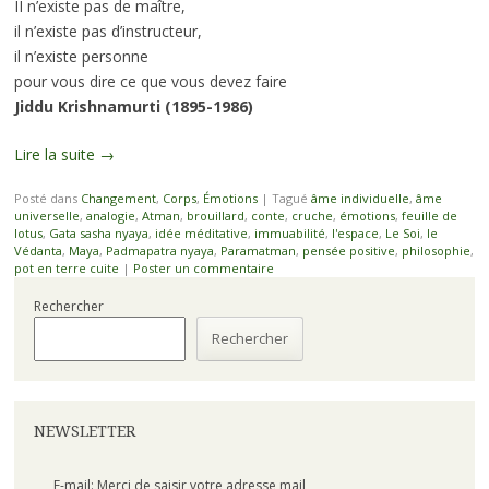
II n’existe pas de maître,
il n’existe pas d’instructeur,
il n’existe personne
pour vous dire ce que vous devez faire
Jiddu Krishnamurti (1895-1986)
Lire la suite
→
Posté dans
Changement
,
Corps
,
Émotions
|
Tagué
âme individuelle
,
âme
universelle
,
analogie
,
Atman
,
brouillard
,
conte
,
cruche
,
émotions
,
feuille de
lotus
,
Gata sasha nyaya
,
idée méditative
,
immuabilité
,
l'espace
,
Le Soi
,
le
Védanta
,
Maya
,
Padmapatra nyaya
,
Paramatman
,
pensée positive
,
philosophie
,
pot en terre cuite
|
Poster un commentaire
Rechercher
Rechercher
NEWSLETTER
E-mail: Merci de saisir votre adresse mail