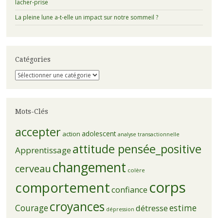
lacher-prise
La pleine lune a-t-elle un impact sur notre sommeil ?
Catégories
Catégories
Mots-Clés
accepter
adolescent
action
analyse transactionnelle
attitude pensée_positive
Apprentissage
changement
cerveau
colère
corps
comportement
confiance
croyances
Courage
estime
détresse
dépression