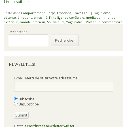
Lire la suite
→
Posté dans
Comportement
,
Corps
,
Émotions
,
Travail lieu
|
Tagué
âme
,
détente
,
émotions
,
enraciné
,
l'intelligence cérébrale
,
méditation
,
monde
extérieur
,
monde intérieur
,
Soi
,
valeurs
,
Yoga nidra
|
Poster un commentaire
Rechercher
Rechercher
NEWSLETTER
E-mail: Merci de saisir votre adresse mail
Subscribe
Unsubscribe
Get this
Wordpress newsletter widget