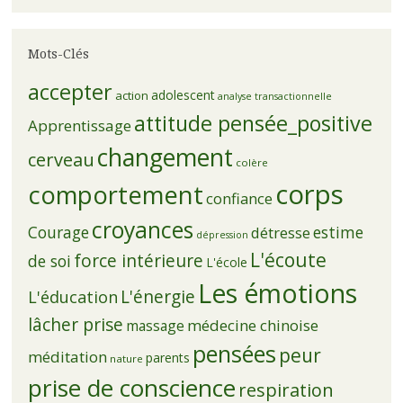
Mots-Clés
accepter
adolescent
action
analyse transactionnelle
attitude pensée_positive
Apprentissage
changement
cerveau
colère
corps
comportement
confiance
croyances
Courage
estime
détresse
dépression
L'écoute
force intérieure
de soi
L'école
Les émotions
L'énergie
L'éducation
lâcher prise
médecine chinoise
massage
pensées
peur
méditation
parents
nature
prise de conscience
respiration