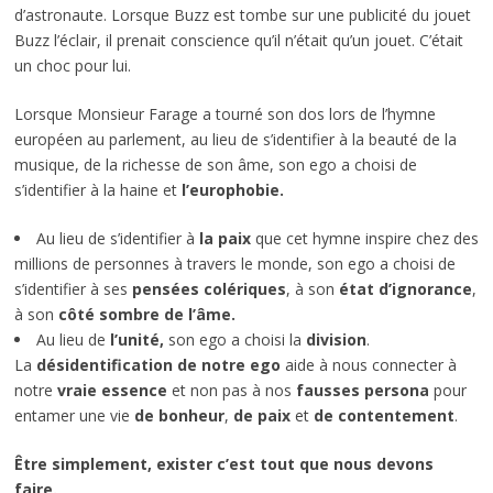
d’astronaute. Lorsque Buzz est tombe sur une publicité du jouet
Buzz l’éclair, il prenait conscience qu’il n’était qu’un jouet. C’était
un choc pour lui.
Lorsque Monsieur Farage a tourné son dos lors de l’hymne
européen au parlement, au lieu de s’identifier à la beauté de la
musique, de la richesse de son âme, son ego a choisi de
s’identifier à la haine et
l’europhobie.
Au lieu de s’identifier à
la paix
que cet hymne inspire chez des
millions de personnes à travers le monde, son ego a choisi de
s’identifier à ses
pensées colériques
, à son
état d’ignorance
,
à son
côté sombre de l’âme.
Au lieu de
l’unité,
son ego a choisi la
division
.
La
désidentification de notre ego
aide à nous connecter à
notre
vraie essence
et non pas à nos
fausses persona
pour
entamer une vie
de bonheur
,
de paix
et
de contentement
.
Être simplement, exister c’est tout que nous devons
faire.