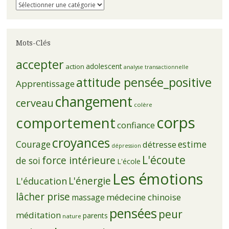
Catégories
Mots-Clés
accepter
adolescent
action
analyse transactionnelle
attitude pensée_positive
Apprentissage
changement
cerveau
colère
corps
comportement
confiance
croyances
Courage
estime
détresse
dépression
L'écoute
force intérieure
de soi
L'école
Les émotions
L'énergie
L'éducation
lâcher prise
médecine chinoise
massage
pensées
peur
méditation
parents
nature