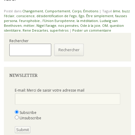
Posté dans
Changement
,
Comportement
,
Corps
,
Émotions
|
Tagué
âme
,
buzz
l’éclair
,
conscience
,
désidentification de l’ego
,
Ego
,
Être simplement
,
fausses
persona
,
l’europhobie.
,
l’Union Européenne
,
la méditation
,
Ludwig van
Beethoven
,
métier
,
Nigel Farage
,
nos pensées
,
Ode à la joie
,
OM
,
question
identitaire
,
Rene Descartes
,
superhéros
|
Poster un commentaire
Rechercher
Rechercher
NEWSLETTER
E-mail: Merci de saisir votre adresse mail
Subscribe
Unsubscribe