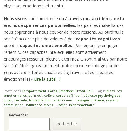
physique, émotionnel et mental.
Nous vivons dans un monde où à travers
nos accidents de la
vie
,
nos expériences personnelles,
les paroles malveillantes
nous apprenons à nous couper de notre ressenti. Aujourd’hui la
société accorde plus de valeurs à des
capacités cognitives
que des
capacités émotionnelles
. Penser, analyser, juger,
réfléchir…ces capacités intellectuelles sont activement
encouragés ressentir, pleurer, exprimez … sont mal vus par notre
société. Notre gouvernement, notre monde est dirigé par des
gens avec des fortes capacités cognitives. «Des capacités
émotionnelles»
Lire la suite
→
Posté dans
Comportement
,
Corps
,
Émotions
,
Travail lieu
|
Tagué
blessures
émotionnelles
,
burn-out
,
colère
,
corps
,
définition
,
détresse psychologique
,
juger
,
L'écoute
,
la méditation
,
Les émotions
,
messager intérieur
,
ressenti
,
somatisation
,
souffrance
,
stress
|
Poster un commentaire
Rechercher
Rechercher