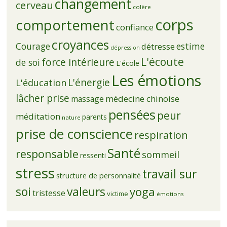
changement
cerveau
colère
corps
comportement
confiance
croyances
Courage
estime
détresse
dépression
L'écoute
force intérieure
de soi
L'école
Les émotions
L'énergie
L'éducation
lâcher prise
médecine chinoise
massage
pensées
peur
méditation
parents
nature
prise de conscience
respiration
Santé
responsable
sommeil
ressenti
stress
travail sur
structure de personnalité
soi
valeurs
yoga
tristesse
victime
émotions