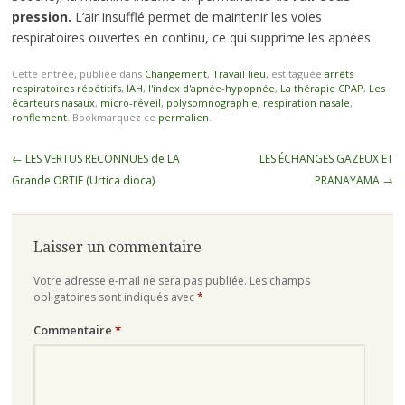
pression.
L’air insufflé permet de maintenir les voies
respiratoires ouvertes en continu, ce qui supprime les apnées.
Cette entrée, publiée dans
Changement
,
Travail lieu
, est taguée
arrêts
respiratoires répétitifs
,
IAH
,
l'index d'apnée-hypopnée
,
La thérapie CPAP
,
Les
écarteurs nasaux
,
micro-réveil
,
polysomnographie
,
respiration nasale
,
ronflement
. Bookmarquez ce
permalien
.
Navigation
←
LES VERTUS RECONNUES de LA
LES ÉCHANGES GAZEUX ET
des
Grande ORTIE (Urtica dioca)
PRANAYAMA
→
articles
Laisser un commentaire
Votre adresse e-mail ne sera pas publiée.
Les champs
obligatoires sont indiqués avec
*
Commentaire
*