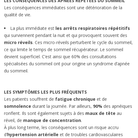
LES CONSÉQUENCES DES APNÉES RÉPÉTÉES DU SOMMEIL
Les conséquences immédiates sont une détérioration de la
qualité de vie.
La plus immédiate est
les arrêts respiratoires répétitifs
qui surviennent pendant la nuit et qui provoquent souvent des
micro réveils
. Ces micro-réveils perturbent le cycle du sommeil,
ce qui limite le temps de sommeil récupérateur. Le sommeil
devient superficiel. C’est ainsi que 60% des consultations
spécialisées du sommeil ont pour origine un syndrome d’apnée
du sommeil.
LES SYMPTÔMES LES PLUS FRÉQUENTS
Les patients souffrent de
fatigue chronique
et de
somnolence
durant la journée. Par ailleurs,
90%
des apnéiques
ronflent. Ils sont également sujets à des
maux de tête
au
réveil, de
manque de concentration
.
À plus long terme, les conséquences sont un risque accru
d’
hypertension artérielle
et de troubles cardiovasculaires