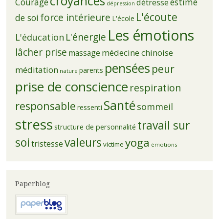
croyances
Courage
estime
détresse
dépression
L'écoute
force intérieure
de soi
L'école
Les émotions
L'énergie
L'éducation
lâcher prise
médecine chinoise
massage
pensées
peur
méditation
parents
nature
prise de conscience
respiration
Santé
responsable
sommeil
ressenti
stress
travail sur
structure de personnalité
soi
valeurs
yoga
tristesse
victime
émotions
Paperblog