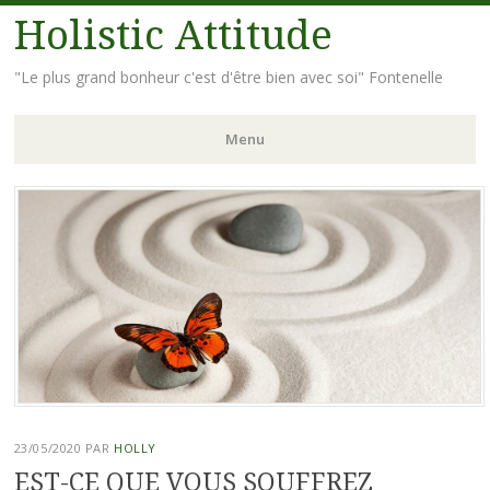
Holistic Attitude
"Le plus grand bonheur c'est d'être bien avec soi" Fontenelle
Menu
Aller
au
contenu
principal
23/05/2020
PAR
HOLLY
EST-CE QUE VOUS SOUFFREZ