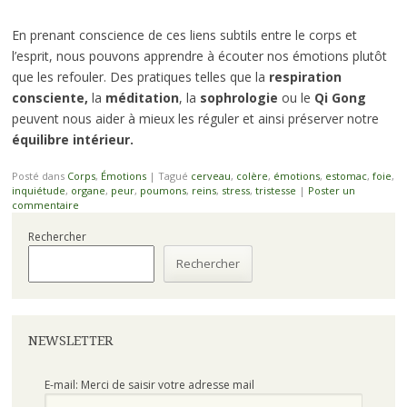
En prenant conscience de ces liens subtils entre le corps et
l’esprit, nous pouvons apprendre à écouter nos émotions plutôt
que les refouler. Des pratiques telles que la
respiration
consciente,
la
méditation
, la
sophrologie
ou le
Qi Gong
peuvent nous aider à mieux les réguler et ainsi préserver notre
équilibre intérieur.
Posté dans
Corps
,
Émotions
|
Tagué
cerveau
,
colère
,
émotions
,
estomac
,
foie
,
inquiétude
,
organe
,
peur
,
poumons
,
reins
,
stress
,
tristesse
|
Poster un
commentaire
Rechercher
Rechercher
NEWSLETTER
E-mail: Merci de saisir votre adresse mail