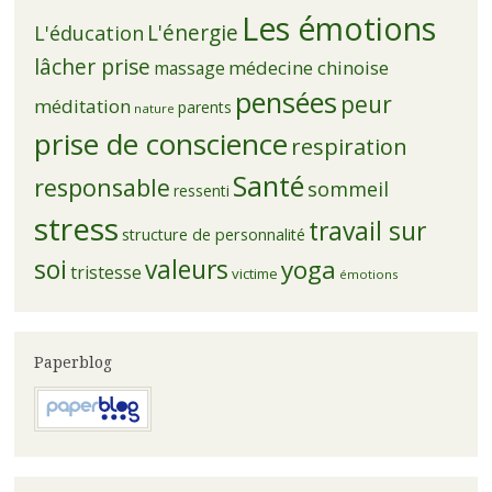
Les émotions
L'énergie
L'éducation
lâcher prise
médecine chinoise
massage
pensées
peur
méditation
parents
nature
prise de conscience
respiration
Santé
responsable
sommeil
ressenti
stress
travail sur
structure de personnalité
soi
valeurs
yoga
tristesse
victime
émotions
Paperblog