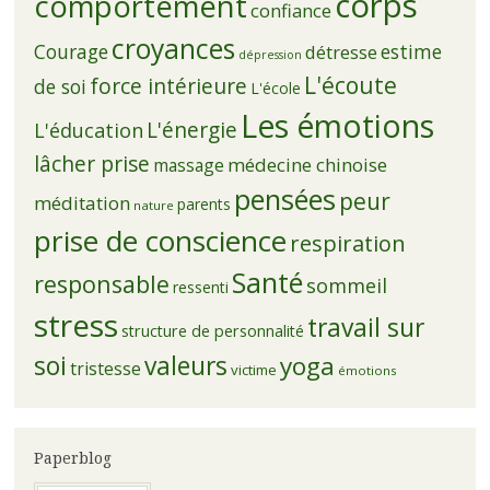
corps
comportement
confiance
croyances
Courage
estime
détresse
dépression
L'écoute
force intérieure
de soi
L'école
Les émotions
L'énergie
L'éducation
lâcher prise
médecine chinoise
massage
pensées
peur
méditation
parents
nature
prise de conscience
respiration
Santé
responsable
sommeil
ressenti
stress
travail sur
structure de personnalité
soi
valeurs
yoga
tristesse
victime
émotions
Paperblog