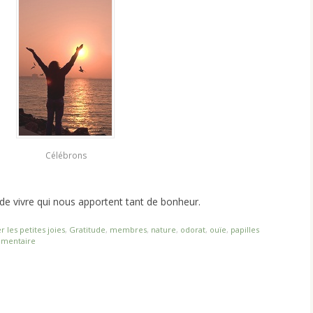
Célébrons
 de vivre qui nous apportent tant de bonheur.
r les petites joies
,
Gratitude
,
membres
,
nature
,
odorat
,
ouïe
,
papilles
mmentaire