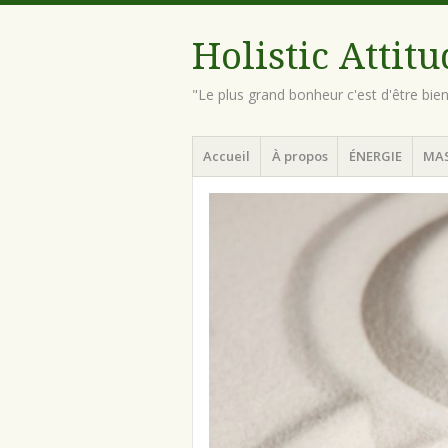
Holistic Attit
"Le plus grand bonheur c'est d'être bie
Menu
Aller
Accueil
À propos
ÉNERGIE
MA
au
contenu
principal