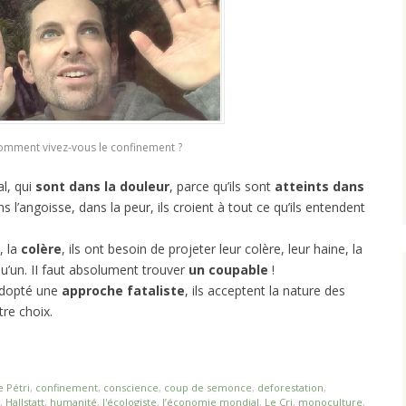
omment vivez-vous le confinement ?
al, qui
sont dans la douleur
, parce qu’ils sont
atteints dans
ns l’angoisse, dans la peur, ils croient à tout ce qu’ils entendent
, la
colère
, ils ont besoin de projeter leur colère, leur haine, la
u’un. II faut absolument trouver
un coupable
!
adopté une
approche fataliste
, ils acceptent la nature des
tre choix.
e Pétri
,
confinement
,
conscience
,
coup de semonce
,
deforestation
,
,
Hallstatt
,
humanité
,
l'écologiste
,
l’économie mondial
,
Le Cri
,
monoculture
,