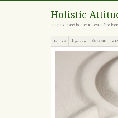
Holistic Attit
"Le plus grand bonheur c'est d'être bie
Menu
Aller
Accueil
À propos
ÉNERGIE
MA
au
contenu
principal