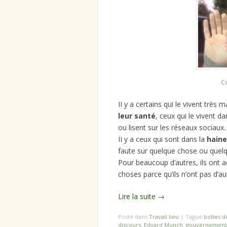
C
II y a certains qui le vivent très m
leur santé
, ceux qui le vivent da
ou lisent sur les réseaux sociaux.
II y a ceux qui sont dans la
haine
faute sur quelque chose ou quelq
Pour beaucoup d’autres, ils ont 
choses parce qu’ils n’ont pas d’au
Lire la suite
→
Posté dans
Travail lieu
|
Tagué
boîtes d
discours
,
Edvard Munch
,
gouvernement