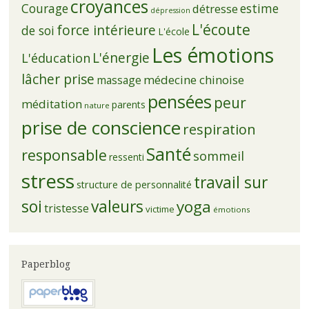
croyances
Courage
estime
détresse
dépression
L'écoute
force intérieure
de soi
L'école
Les émotions
L'énergie
L'éducation
lâcher prise
médecine chinoise
massage
pensées
peur
méditation
parents
nature
prise de conscience
respiration
Santé
responsable
sommeil
ressenti
stress
travail sur
structure de personnalité
soi
valeurs
yoga
tristesse
victime
émotions
Paperblog