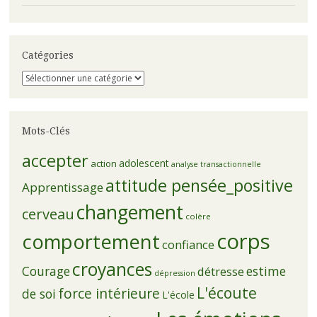
Catégories
Catégories
Mots-Clés
accepter
adolescent
action
analyse transactionnelle
attitude pensée_positive
Apprentissage
changement
cerveau
colère
corps
comportement
confiance
croyances
Courage
estime
détresse
dépression
L'écoute
force intérieure
de soi
L'école