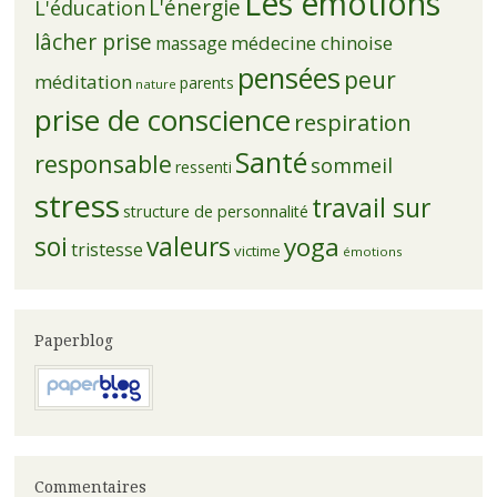
Les émotions
L'énergie
L'éducation
lâcher prise
médecine chinoise
massage
pensées
peur
méditation
parents
nature
prise de conscience
respiration
Santé
responsable
sommeil
ressenti
stress
travail sur
structure de personnalité
soi
valeurs
yoga
tristesse
victime
émotions
Paperblog
Commentaires