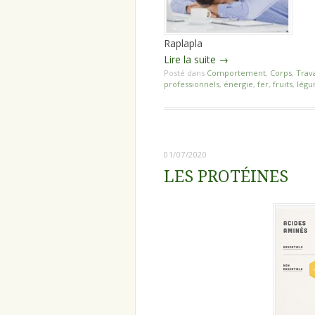
Raplapla
Lire la suite
→
Posté dans
Comportement
,
Corps
,
Trava
professionnels
,
énergie
,
fer
,
fruits
,
lég
01/07/2020
LES PROTÉINES