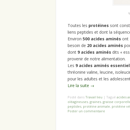
Toutes les
protéines
sont const
liens peptides et dont la séquen
Environ
500 acides aminés
ont 
besoin de
20 acides aminés
pou
dont
9 acides aminés
dits « ess
provenir de notre alimentation.
Les
9 acides aminés essentiel
thréonine valine, leucine, isoleuc
pour les adultes et les adolescent
Lire la suite
→
Posté dans
Travail lieu
|
Tagué
acides 
oléagineuses
,
graines
,
graisse corporell
peptides
,
protéine animale
,
protéine vé
Poster un commentaire