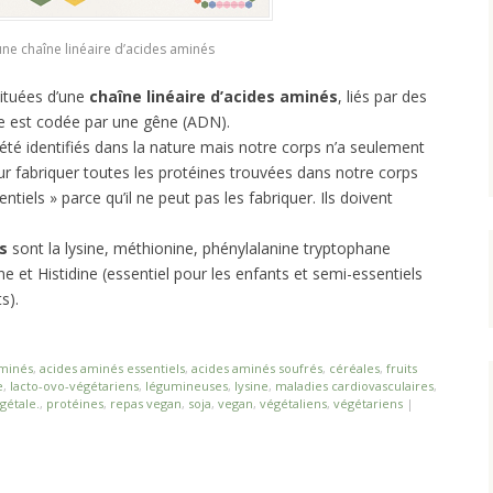
une chaîne linéaire d’acides aminés
ituées d’une
chaîne linéaire d’acides aminés
, liés par des
ce est codée par une gêne (ADN).
été identifiés dans la nature mais notre corps n’a seulement
r fabriquer toutes les protéines trouvées dans notre corps
entiels » parce qu’il ne peut pas les fabriquer. Ils doivent
s
sont la lysine, méthionine, phénylalanine tryptophane
ine et Histidine (essentiel pour les enfants et semi-essentiels
s).
aminés
,
acides aminés essentiels
,
acides aminés soufrés
,
céréales
,
fruits
e
,
lacto-ovo-végétariens
,
légumineuses
,
lysine
,
maladies cardiovasculaires
,
gétale.
,
protéines
,
repas vegan
,
soja
,
vegan
,
végétaliens
,
végétariens
|