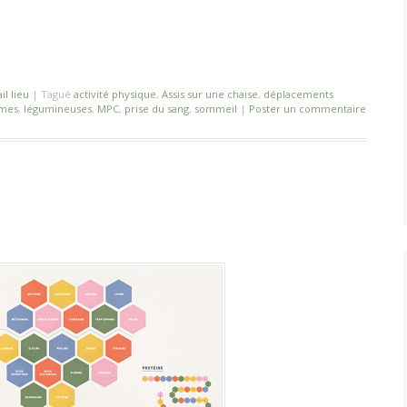
il lieu
|
Tagué
activité physique
,
Assis sur une chaise
,
déplacements
umes
,
légumineuses
,
MPC
,
prise du sang
,
sommeil
|
Poster un commentaire