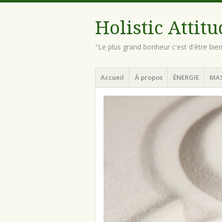
Holistic Attit
"Le plus grand bonheur c'est d'être bie
Menu
Aller
Accueil
À propos
ÉNERGIE
MA
au
contenu
principal