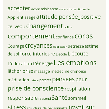
accepter
adolescent
action
analyse transactionnelle
attitude pensée_positive
Apprentissage
changement
cerveau
colère
corps
comportement
confiance
croyances
Courage
estime
détresse
dépression
L'écoute
force intérieure
de soi
L'école
Les émotions
L'énergie
L'éducation
lâcher prise
médecine chinoise
massage
pensées
peur
méditation
parents
nature
prise de conscience
respiration
Santé
responsable
sommeil
ressenti
stress
travail sur
structure de personnalité