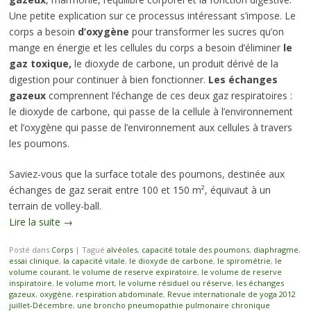
Une petite explication sur ce processus intéressant s’impose. Le
corps a besoin
d’oxygène
pour transformer les sucres qu’on
mange en énergie et les cellules du corps a besoin d’éliminer
le
gaz toxique,
le dioxyde de carbone, un produit dérivé de la
digestion pour continuer à bien fonctionner.
Les échanges
gazeux
comprennent l’échange de ces deux gaz respiratoires :
le dioxyde de carbone, qui passe de la cellule à l’environnement
et l’oxygène qui passe de l’environnement aux cellules à travers
les poumons.
Saviez-vous que la surface totale des poumons, destinée aux
échanges de gaz serait entre 100 et 150 m², équivaut à un
terrain de volley-ball.
Lire la suite
→
Posté dans
Corps
|
Tagué
alvéoles
,
capacité totale des poumons
,
diaphragme
,
essai clinique
,
la capacité vitale
,
le dioxyde de carbone
,
le spirométrie
,
le
volume courant
,
le volume de reserve expiratoire
,
le volume de reserve
inspiratoire
,
le volume mort
,
le volume résiduel ou réserve
,
les échanges
gazeux
,
oxygène
,
respiration abdominale
,
Revue internationale de yoga 2012
juillet-Décembre
,
une broncho pneumopathie pulmonaire chronique