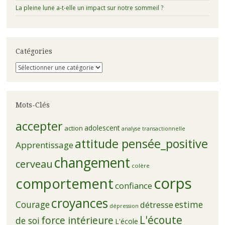
La pleine lune a-t-elle un impact sur notre sommeil ?
Catégories
Catégories
Mots-Clés
accepter
adolescent
action
analyse transactionnelle
attitude pensée_positive
Apprentissage
changement
cerveau
colère
corps
comportement
confiance
croyances
Courage
estime
détresse
dépression
L'écoute
force intérieure
de soi
L'école