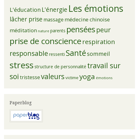
Les émotions
L'énergie
L'éducation
lâcher prise
médecine chinoise
massage
pensées
peur
méditation
parents
nature
prise de conscience
respiration
Santé
responsable
sommeil
ressenti
stress
travail sur
structure de personnalité
soi
valeurs
yoga
tristesse
victime
émotions
Paperblog