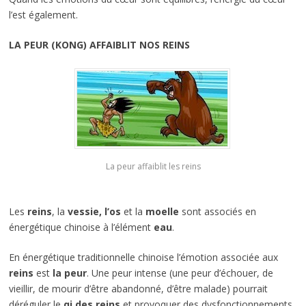
l’est également.
LA PEUR (KONG) AFFAIBLIT NOS REINS
La peur affaiblit les reins
Les
reins
, la
vessie,
l’os
et la
moelle
sont associés en
énergétique chinoise à l’élément
eau
.
En énergétique traditionnelle chinoise l’émotion associée aux
reins
est
la peur
. Une peur intense (une peur d’échouer, de
vieillir, de mourir d’être abandonné, d’être malade) pourrait
déréguler le
qi des reins
et provoquer des dysfonctionnements