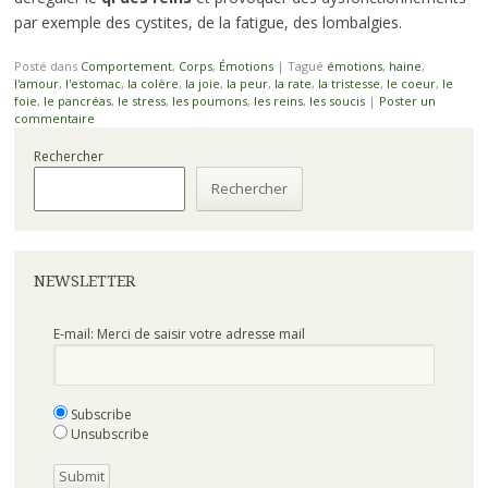
par exemple des cystites, de la fatigue, des lombalgies.
Posté dans
Comportement
,
Corps
,
Émotions
|
Tagué
émotions
,
haine
,
l'amour
,
l'estomac
,
la colère
,
la joie
,
la peur
,
la rate
,
la tristesse
,
le coeur
,
le
foie
,
le pancréas
,
le stress
,
les poumons
,
les reins
,
les soucis
|
Poster un
commentaire
Rechercher
Rechercher
NEWSLETTER
E-mail: Merci de saisir votre adresse mail
Subscribe
Unsubscribe