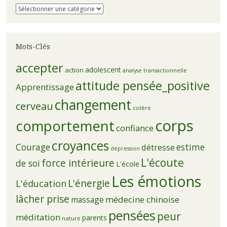
Catégories
Mots-Clés
accepter
adolescent
action
analyse transactionnelle
attitude pensée_positive
Apprentissage
changement
cerveau
colère
corps
comportement
confiance
croyances
Courage
estime
détresse
dépression
L'écoute
force intérieure
de soi
L'école
Les émotions
L'énergie
L'éducation
lâcher prise
médecine chinoise
massage
pensées
peur
méditation
parents
nature