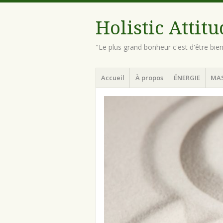
Holistic Attit
"Le plus grand bonheur c'est d'être bie
Menu
Aller
Accueil
À propos
ÉNERGIE
MA
au
contenu
principal