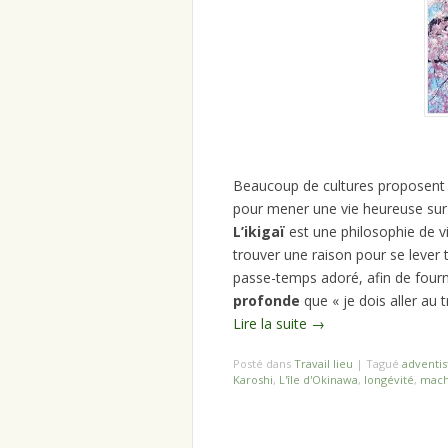
Beaucoup de cultures proposen
pour mener une vie heureuse sur t
L’ikigaï
est une philosophie de v
trouver une raison pour se lever t
passe-temps adoré, afin de fourn
profonde
que « je dois aller au
Lire la suite
→
Posté dans
Travail lieu
|
Tagué
adventis
Karoshi
,
L'île d'Okinawa
,
longévité
,
mach