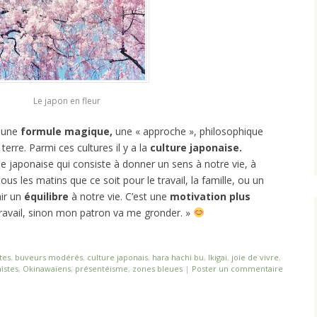
Le japon en fleur
t une
formule magique,
une « approche », philosophique
erre. Parmi ces cultures il y a la
culture japonaise.
ie japonaise qui consiste à donner un sens à notre vie, à
ous les matins que ce soit pour le travail, la famille, ou un
ir un
équilibre
à notre vie. C’est une
motivation plus
 travail, sinon mon patron va me gronder. »
tes
,
buveurs modérés
,
culture japonais
,
hara hachi bu
,
Ikigai
,
joie de vivre
,
istes
,
Okinawaïens
,
présentéisme
,
zones bleues
|
Poster un commentaire